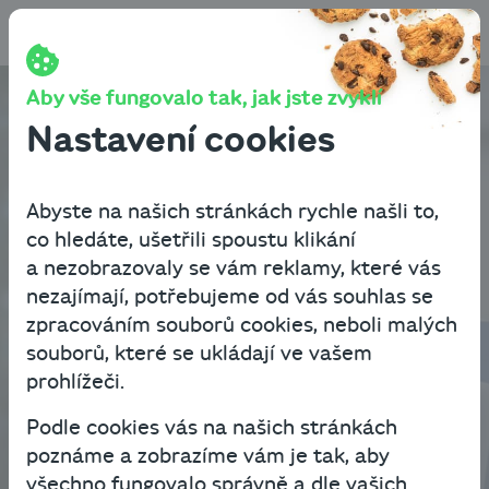
Přeskočit na obsah
Aby vše fungovalo tak, jak jste zvyklí
Dejte zelenou příležitostem
Nastavení cookies
Přijaté faktury
zaplatíme za vás
Abyste na našich stránkách rychle našli to,
co hledáte, ušetřili spoustu klikání
a nezobrazovaly se vám reklamy, které vás
Chci to spočítat
nezajímají, potřebujeme od vás souhlas se
zpracováním souborů cookies, neboli malých
souborů, které se ukládají ve vašem
prohlížeči.
Podle cookies vás na našich stránkách
poznáme a zobrazíme vám je tak, aby
všechno fungovalo správně a dle vašich