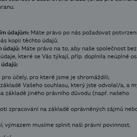
hranu.
ním údajům:
Máte právo po nás požadovat potvrzen
ás kopii těchto údajů.
 údajů:
Máte právo na to, aby naše společnost be
daje, které se Vás týkají, příp. doplnila neúplné os
 údajů:
 pro účely, pro které jsme je shromáždili;
základě Vašeho souhlasu, který jste odvolal/a, a m
 základě jiného právního důvodu (např. našeho
proti zpracování na základě oprávněných zájmů neb
ní; výmazem musíme splnit naši právní povinnost.