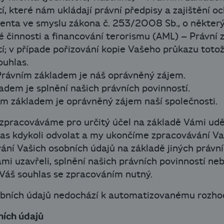
í, které nám ukládají právní předpisy a zajištění o
lienta ve smyslu zákona č. 253/2008 Sb., o někter
né činnosti a financování terorismu (AML) – Právní 
í; v případe pořizování kopie Vašeho průkazu totož
uhlas.
rávním základem je náš oprávněný zájem.
adem je splnění našich právních povinností.
m základem je oprávněný zájem naší společnosti.
 zpracováváme pro určitý účel na základě Vámi ud
as kdykoli odvolat a my ukončíme zpracovávání Va
ání Vašich osobních údajů na základě jiných právních
mi uzavřeli, splnění našich právních povinností ne
Váš souhlas se zpracováním nutný.
obních údajů nedochází k automatizovanému rozhodo
ních údajů