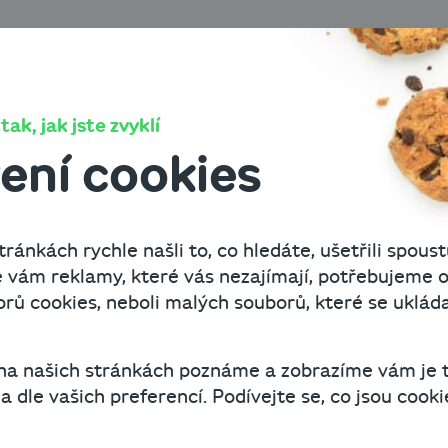
O Cashbo
ak, jak jste zvyklí
e o zásadách zprac
ení cookies
 údajů
ránkách rychle našli to, co hledáte, ušetřili spoust
 vám reklamy, které vás nezajímají, potřebujeme o
poskytnutí informací o zásadách a postupech při z
ů cookies, neboli malých souborů, které se uklád
w s.r.o. v souladu s Nařízením Evropského parlame
kých osob v souvislosti se zpracováním osobních 
ízení o ochraně osobních údajů, dále jen „GDPR“). 
 na našich stránkách poznáme a zobrazíme vám je 
 dle vašich preferencí. Podívejte se, co jsou cookie
řípadě potřeby aktualizovat. Aktuální verze bude 
www.cashbot.cz. Dojde-li k podstatné změně ve zp