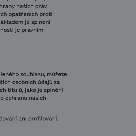
chrany našich práv.
ých opatřeních proti
základem je splnění
nosti je právním
ěleného souhlasu, můžete
šich osobních údajů za
 titulů, jako je splnění
bo ochranu našich
vání ani profilování.