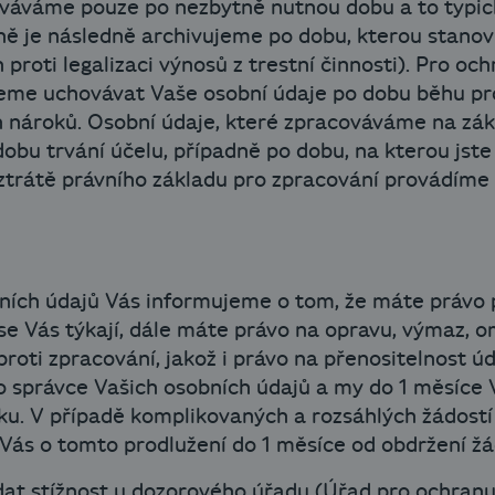
váváme pouze po nezbytně nutnou dobu a to typic
ně je následně archivujeme po dobu, kterou stanoví
n proti legalizaci výnosů z trestní činnosti). Pro 
eme uchovávat Vaše osobní údaje po dobu běhu pro
 nároků. Osobní údaje, které zpracováváme na zák
bu trvání účelu, případně po dobu, na kterou jste
 ztrátě právního základu pro zpracování provádíme
ních údajů Vás informujeme o tom, že máte právo 
se Vás týkají, dále máte právo na opravu, výmaz, o
oti zpracování, jakož i právo na přenositelnost ú
ko správce Vašich osobních údajů a my do 1 měsíce
u. V případě komplikovaných a rozsáhlých žádost
e Vás o tomto prodlužení do 1 měsíce od obdržení ž
t stížnost u dozorového úřadu (Úřad pro ochranu