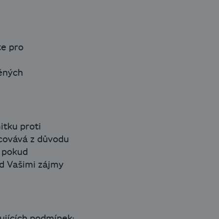
te pro
něných
itku proti
acovává z důvodu
 pokud
d Vašimi zájmy
ujících podmínek: