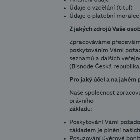
Údaje o vzdělání (titul)
Údaje o platební morálce
Z jakých zdrojů Vaše oso
Zpracováváme především o
poskytováním Vámi požad
seznamů a dalších veřejně
(Bisnode Česká republika, 
Pro jaký účel a na jakém
Naše společnost zpracov
právního
základu:
Poskytování Vámi požadov
základem je plnění našic
Posuzování úvěrové bonity