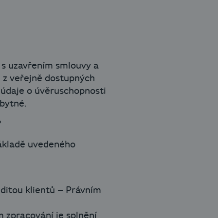
i s uzavřením smlouvy a
 z veřejně dostupných
h údaje o úvěruschopnosti
zbytné.
?
základě uvedeného
ditou klientů – Právním
m zpracování je splnění