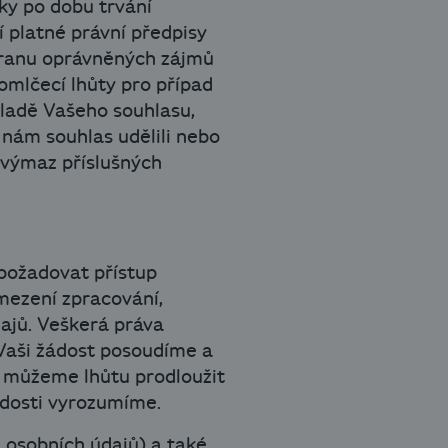
ky po dobu trvání
 platné právní předpisy
ochranu oprávněných zájmů
mlčecí lhůty pro případ
ladě Vašeho souhlasu,
 nám souhlas udělili nebo
 výmaz příslušných
požadovat přístup
mezení zpracování,
dajů. Veškerá práva
 Vaši žádost posoudíme a
í můžeme lhůtu prodloužit
ádosti vyrozumíme.
 osobních údajů) a také