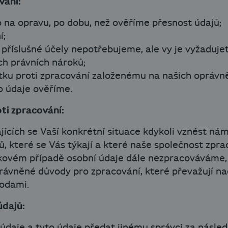
vání:
o na opravu, po dobu, než ověříme přesnost údajů;
í;
 příslušné účely nepotřebujeme, ale vy je vyžaduje
ich právních nároků;
tku proti zpracování založenému na našich opráv
o údaje ověříme.
ti zpracování:
ících se Vaší konkrétní situace kdykoli vznést nám
ů, které se Vás týkají a které naše společnost zpr
kovém případě osobní údaje dále nezpracováváme,
ávněné důvody pro zpracování, které převažují na
bodami.
údajů:
údaje a tyto údaje předat jinému správci za násled