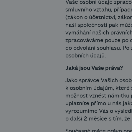
Vaše osobní údaje zpraco
smluvního vztahu, případ
(zákon o účetnictví, záko
naší společnosti pak můž
vymáhání našich právních
zpracováváme pouze po do
do odvolání souhlasu. Po
osobních údajů.
Jaká jsou Vaše práva?
Jako správce Vašich osob
k osobním údajům, které 
možnost vznést námitku pr
uplatníte přímo u nás ja
vyrozumíme Vás o výsledk
o další 2 měsíce s tím, ž
Současně máte právo poda