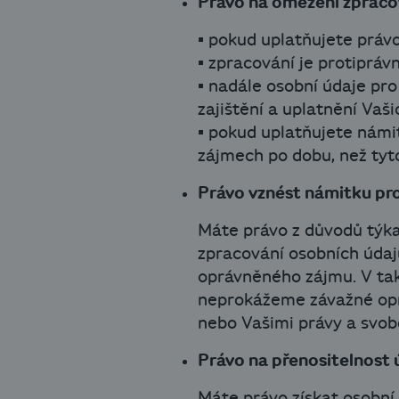
Právo na omezení zpraco
▪ pokud uplatňujete práv
▪ zpracování je protiprávn
▪ nadále osobní údaje pro
zajištění a uplatnění Vaš
▪ pokud uplatňujete námi
zájmech po dobu, než tyt
Právo vznést námitku pro
Máte právo z důvodů týkaj
zpracování osobních údaj
oprávněného zájmu. V ta
neprokážeme závažné opr
nebo Vašimi právy a svo
Právo na přenositelnost 
Máte právo získat osobní 