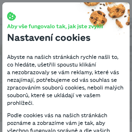
Přeskočit na obsah
Aby vše fungovalo tak, jak jste zvyklí
Využijte své
Nastavení cookies
nemovitosti,
Abyste na našich stránkách rychle našli to,
čerpejte a splácejte
co hledáte, ušetřili spoustu klikání
a nezobrazovaly se vám reklamy, které vás
flexibilně
nezajímají, potřebujeme od vás souhlas se
zpracováním souborů cookies, neboli malých
souborů, které se ukládají ve vašem
Přehrát video (0:15)
prohlížeči.
Podle cookies vás na našich stránkách
poznáme a zobrazíme vám je tak, aby
všechno fungovalo správně a dle vašich