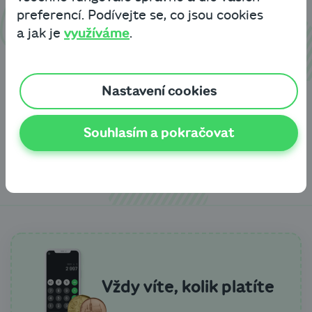
preferencí. Podívejte se, co jsou cookies
a jak je
využíváme
.
Cashbot Profi je flexibilní
Nastavení cookies
podnikatelský úvěr jištěný
nemovitostí.
Flexibilní splácení,
Souhlasím a pokračovat
opakované čerpání
– rychleji a bez
složité administrativy.
Vždy víte, kolik platíte