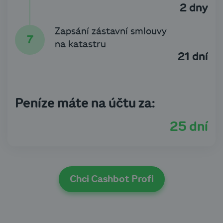
2 dny
Zapsání zástavní smlouvy
na katastru
21 dní
Peníze máte na účtu za:
25 dní
Chci Cashbot Profi