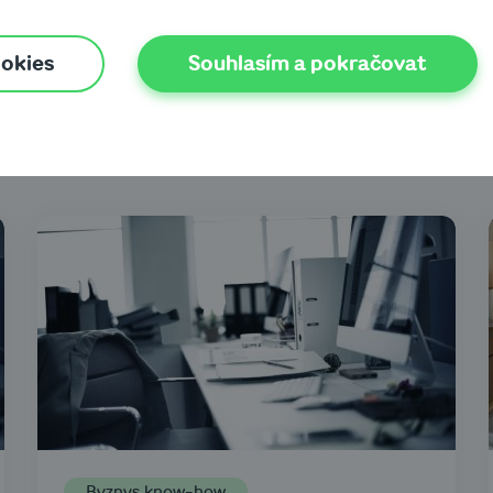
ky o všem, co vás z
ookies
Souhlasím a pokračovat
Financování podnikání
Rozhovory
Byznys know-how