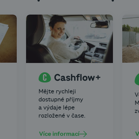
Mějte rychleji
V
dostupné příjmy
M
e
a výdaje lépe
z
rozložené v čase.
Více informací
V