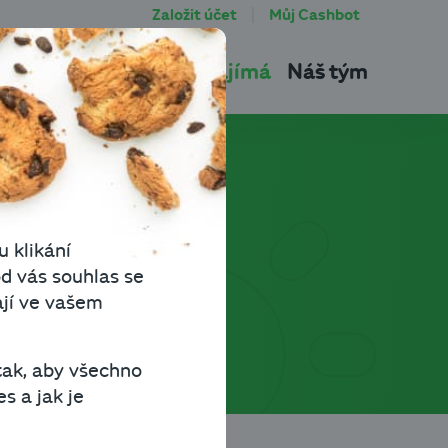
Založit účet
Můj Cashbot
tu
Produkty
Co vás zajímá
Náš tým
u klikání
d vás souhlas se
ají ve vašem
tak, aby všechno
s a jak je