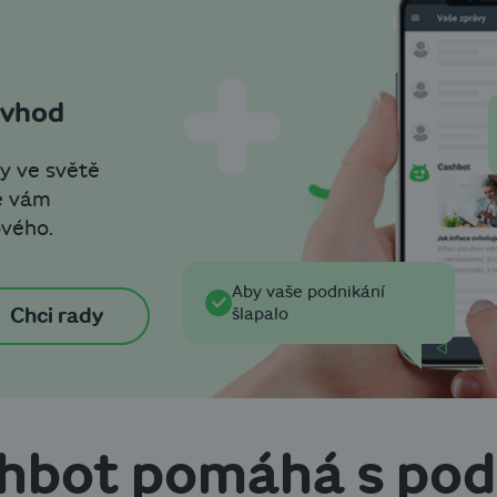
 vhod
y ve světě
e vám
ového.
Aby vaše podnikání
šlapalo
Chci rady
hbot pomáhá s po