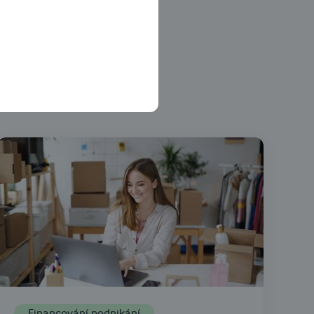
ajímá
Začínám podnikat
Financování podnikání