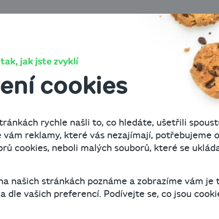
O Cashbo
ak, jak jste zvyklí
ení cookies
podnikání
ránkách rychle našli to, co hledáte, ušetřili spoust
cích
 vám reklamy, které vás nezajímají, potřebujeme o
ů cookies, neboli malých souborů, které se uklád
 na našich stránkách poznáme a zobrazíme vám je 
 dle vašich preferencí. Podívejte se, co jsou cookie