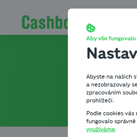
Přeskočit na obsah
Pro podnikatele.
Aby vše fungovalo t
Nastav
Blog o 
Abyste na našich st
a finan
a nezobrazovaly se
zpracováním soubor
prohlížeči.
Podle cookies vás
fungovalo správně a
využíváme
.