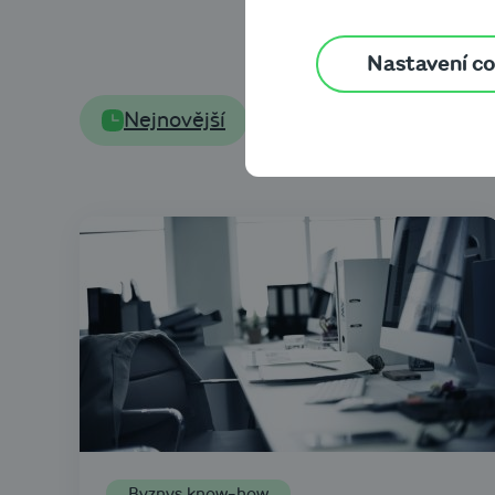
Člán
Nastavení c
Nejnovější
Byznys know-how
Byznys know-how