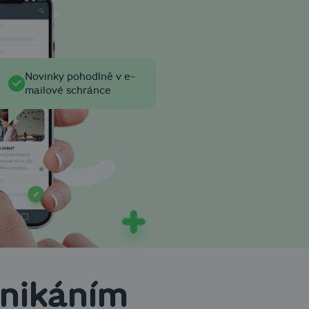
Novinky pohodlně v e-
mailové schránce
dnikáním