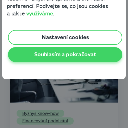
Financování podnikání
preferencí. Podívejte se, co jsou cookies
a jak je
využíváme
.
Rozhovory
Začínám podnikat
Nastavení cookies
Souhlasím a pokračovat
Byznys know-how
Financování podnikání