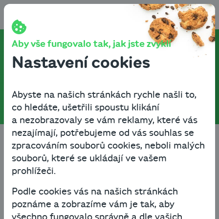
Přeskočit na obsah
Aby vše fungovalo tak, jak jste zvyklí
Blog o podnikání
Nastavení cookies
a financích
Abyste na našich stránkách rychle našli to,
co hledáte, ušetřili spoustu klikání
a nezobrazovaly se vám reklamy, které vás
nezajímají, potřebujeme od vás souhlas se
Články o všem, co vás
zpracováním souborů cookies, neboli malých
souborů, které se ukládají ve vašem
zajímá
prohlížeči.
Podle cookies vás na našich stránkách
Nejnovější
Byznys know-how
poznáme a zobrazíme vám je tak, aby
všechno fungovalo správně a dle vašich