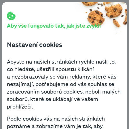
Přeskočit na obsah
Cashbot
Blog
Byznys know-how
Co je dropshipping a jaké jsou jeho hlavní výhody či
nevýhody?
Aby vše fungovalo tak, jak jste zvyklí
Co je dropshipping a jaké
Nastavení cookies
jsou jeho hlavní výhody či
nevýhody?
Abyste na našich stránkách rychle našli to,
co hledáte, ušetřili spoustu klikání
a nezobrazovaly se vám reklamy, které vás
Byznys know-how
Financování podnikání
nezajímají, potřebujeme od vás souhlas se
13. ledna 2022
2 minuty čtení
zpracováním souborů cookies, neboli malých
souborů, které se ukládají ve vašem
prohlížeči.
Alza, Mall, Pilulka – to už nejsou jen prodejci
vlastního zboží, představují mimo jiné
Podle cookies vás na našich stránkách
i internetové tržiště, které nabízí spolupráci
poznáme a zobrazíme vám je tak, aby