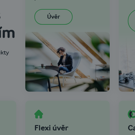
s
Úvěr
ím
ukty
Flexi úvěr
C