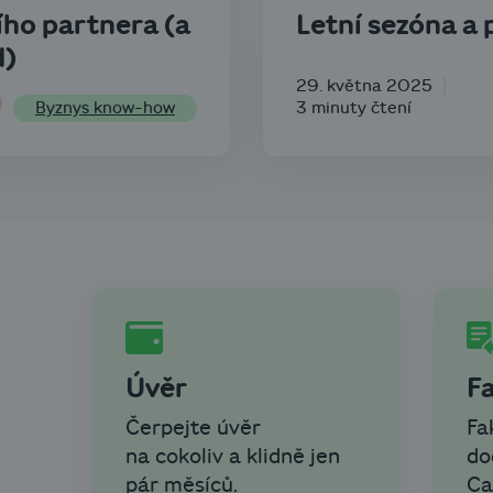
ho partnera (a
Letní sezóna a
d)
29. května 2025
3 minuty čtení
Byznys know-how
Úvěr
Fa
Čerpejte úvěr
Fa
na cokoliv a klidně jen
do
pár měsíců.
Ca