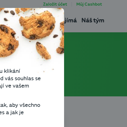
Založit účet
Můj Cashbot
tu
Produkty
Co vás zajímá
Náš tým
u klikání
d vás souhlas se
ají ve vašem
tak, aby všechno
s a jak je