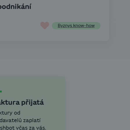
 podnikání
Byznys know-how
ktura přijatá
ktury od
davatelů zaplatí
shbot včas za vás.