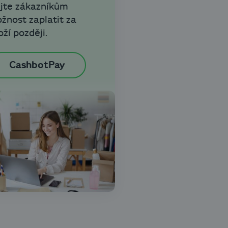
jte zákazníkům
žnost zaplatit za
oží později.
CashbotPay