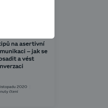
yznys know-how
tipů na asertivní
munikaci – jak se
osadit a vést
nverzaci
 listopadu 2020
nuty čtení