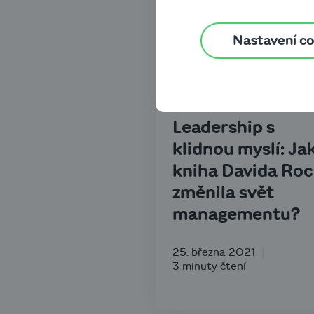
Nastavení c
Byznys know-how
Leadership s
klidnou myslí: Ja
kniha Davida Ro
změnila svět
managementu?
25. března 2021
3 minuty čtení