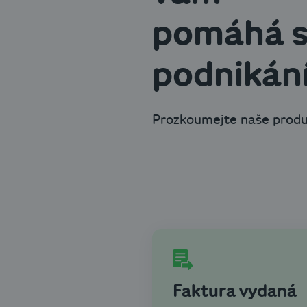
pomáhá 
podnikán
Prozkoumejte naše prod
Faktura vydaná