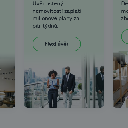
Úvěr jištěný
De
nemovitostí zaplatí
mo
milionové plány za
zb
pár týdnů.
Flexi úvěr