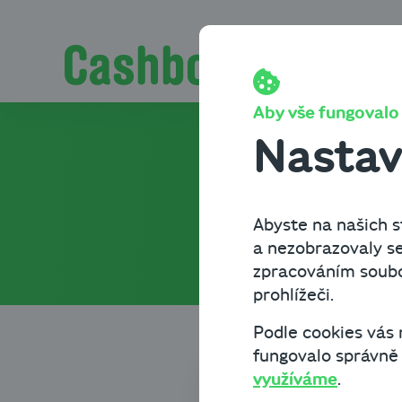
Přeskočit na obsah
Pro podnikatele.
Aby vše fungovalo t
Nastav
Koučin
Abyste na našich st
a nezobrazovaly se
zpracováním soubor
prohlížeči.
Podle cookies vás
fungovalo správně a
využíváme
.