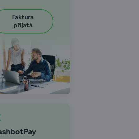
Faktura
přijatá
ashbotPay