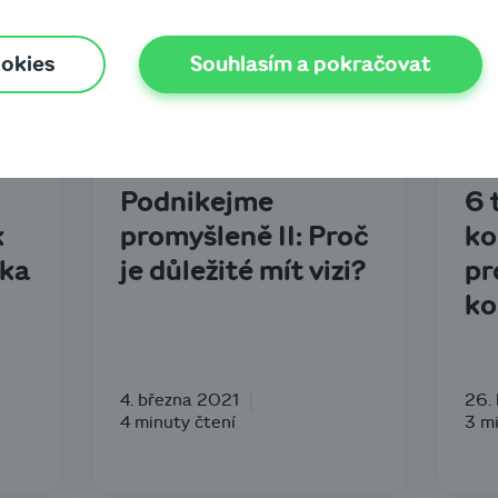
ookies
Souhlasím a pokračovat
Byznys know-how
B
Podnikejme
6 
k
promyšleně II: Proč
ko
cka
je důležité mít vizi?
pr
ko
4. března 2021
26.
4 minuty čtení
3 mi