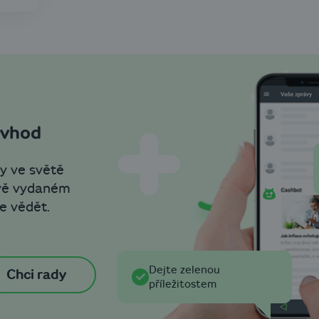
 vhod
y ve světě
ově vydaném
e vědět.
Dejte zelenou
Chci rady
příležitostem