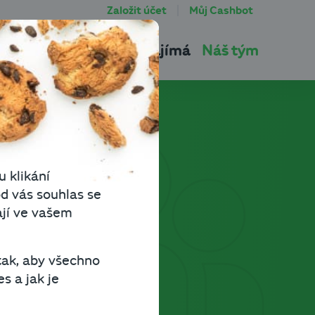
Založit účet
Můj Cashbot
tu
Produkty
Co vás zajímá
Náš tým
u klikání
d vás souhlas se
ají ve vašem
tak, aby všechno
s a jak je