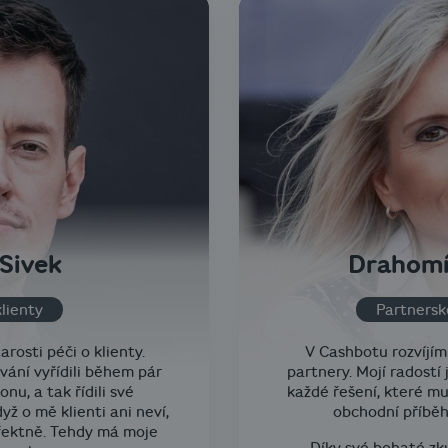
Sivek
Drahomí
lienty
Partnersk
osti péči o klienty.
V Cashbotu rozvíjím
vání vyřídili během pár
partnery. Mojí radostí 
nu, a tak řídili své
každé řešení, které m
yž o mě klienti ani neví,
obchodní příbě
fektně. Tehdy má moje