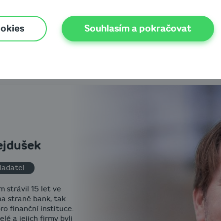
ookies
Souhlasím a pokračovat
Kdo Cashbot řídí
ejdušek
ladatel
strávil 15 let ve
 na straně bank, tak
o finanční instituce.
lé a jejich firmy byli