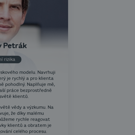
v Petrák
í rizika
iskového modelu. Navrhuji
rý je rychlý a pro klienta
ě pohodlný. Naplňuje mě,
naší práce bezprostředně
světě klientů.
 světě vědy a výzkumu. Na
vuje, že díky malému
ůžeme rychle reagovat
ky klientů a obratem je
ování celého procesu.