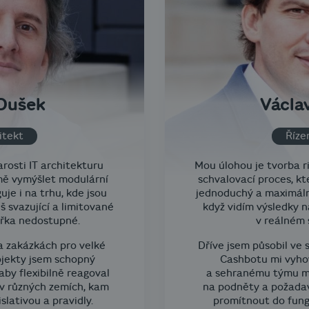
Dušek
Václa
itekt
Řízen
osti IT architekturu
Mou úlohou je tvorba r
 mě vymýšlet modulární
schvalovací proces, kte
uje i na trhu, kde jsou
jednoduchý a maximáln
iš svazující a limitované
když vidím výsledky 
křka nedostupné.
v reálném 
a zakázkách pro velké
Dříve jsem působil ve
ojekty jsem schopný
Cashbotu mi vyho
by flexibilně reagoval
a sehranému týmu m
v různých zemích, kam
na podněty a požadav
slativou a pravidly.
promítnout do fung