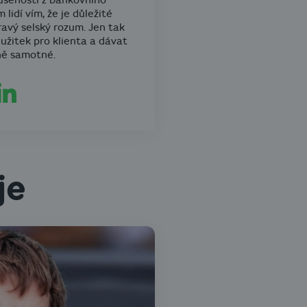
ušenosti z bankovního
 lidí vím, že je důležité
ravý selský rozum. Jen tak
užitek pro klienta a dávat
ně samotné.
je