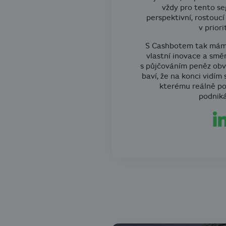
vždy pro tento se
perspektivní, rostoucí
v priori
S Cashbotem tak máme
vlastní inovace a směr
s půjčováním peněz ob
baví, že na konci vidím
kterému reálně p
podnik