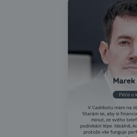
Marek 
Péče o k
V Cashbotu mám na star
Starám se, aby si financo
minut, ze svého telefo
podnikání lépe. Ideálně, kd
protože vše funguje per