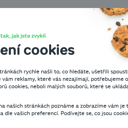
O Cashbo
ak, jak jste zvyklí
ení cookies
, aby
ránkách rychle našli to, co hledáte, ušetřili spoust
dnikání
 vám reklamy, které vás nezajímají, potřebujeme o
ů cookies, neboli malých souborů, které se uklád
alo
 na našich stránkách poznáme a zobrazíme vám je 
 dle vašich preferencí. Podívejte se, co jsou cookie