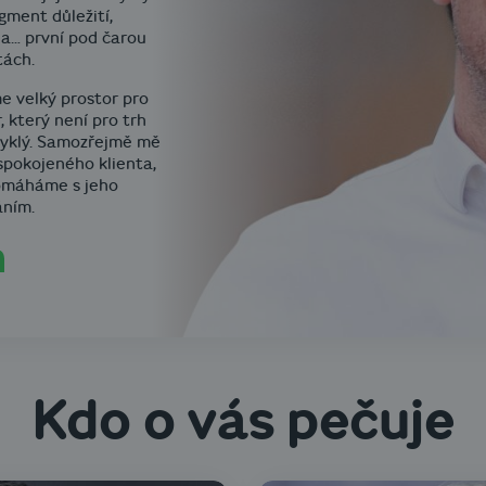
gment důležití,
 a… první pod čarou
tách.
 velký prostor pro
, který není pro trh
vyklý. Samozřejmě mě
 spokojeného klienta,
omáháme s jeho
áním.
Kdo o vás pečuje