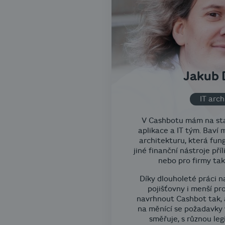
Jakub 
IT arch
V Cashbotu mám na star
aplikace a IT tým. Baví
architekturu, která fung
jiné finanční nástroje příl
nebo pro firmy ta
Díky dlouholeté práci n
pojišťovny i menší pr
navrhnout Cashbot tak, a
na měnící se požadavky 
směřuje, s různou legi