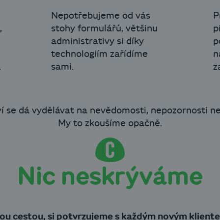
Nepotřebujeme od vás
P
,
stohy formulářů, většinu
p
administrativy si díky
p
technologiím zařídíme
n
.
sami.
z
ví se dá vydělávat na nevědomosti, nepozornosti ne
My to zkoušíme opačně.
Nic neskrýváme
ou cestou, si potvrzujeme s každým novým klient