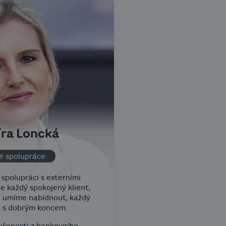
ra Loncká
é spolupráce
 spolupráci s externími
je každý spokojený klient,
u umíme nabídnout, každý
h s dobrým koncem.