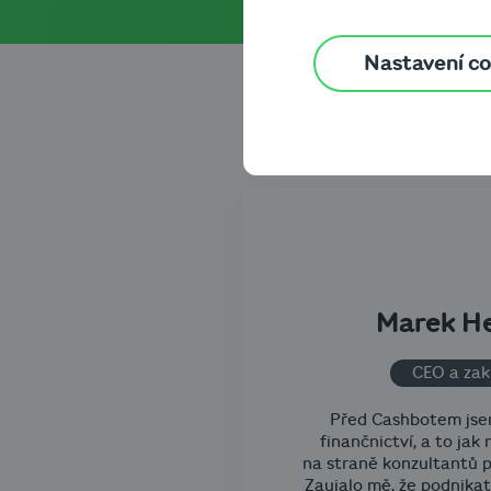
Nastavení c
Marek H
CEO a zak
Před Cashbotem jsem 
finančnictví, a to jak
na straně konzultantů pr
Zaujalo mě, že podnikate