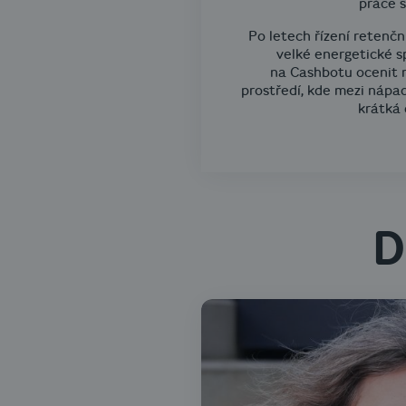
práce s
Po letech řízení retenč
velké energetické s
na Cashbotu ocenit 
prostředí, kde mezi nápad
krátká 
D