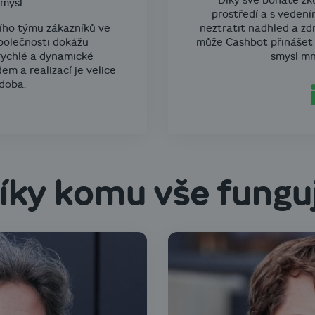
Díky své bohaté zk
mysl.
prostředí a s vedením
ního týmu zákazníků ve
neztratit nadhled a zd
polečnosti dokážu
může Cashbot přinášet 
rychlé a dynamické
smysl m
em a realizací je velice
doba.
íky komu vše fungu