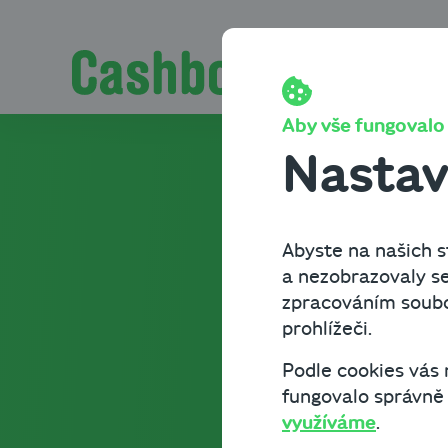
Přeskočit na obsah
Pro podnikatele.
Aby vše fungovalo t
Nastav
Jsme tu
Abyste na našich st
vám po
a nezobrazovaly se
zpracováním soubor
prohlížeči.
vyděláv
Podle cookies vás
fungovalo správně a
využíváme
.