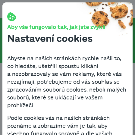
Přeskočit na obsah
Aby vše fungovalo tak, jak jste zvyklí
Diskontování
Nastavení cookies
Abyste na našich stránkách rychle našli to,
co hledáte, ušetřili spoustu klikání
Cashbot
Slovník
Diskontování
a nezobrazovaly se vám reklamy, které vás
nezajímají, potřebujeme od vás souhlas se
zpracováním souborů cookies, neboli malých
A
B
C
D
E
F
I
Filtrovat podle písmena
Filtrovat podle písmena
Filtrovat podle písmena
Filtrovat podle písmena
Filtrovat podle pí
Filtrovat po
Filtr
souborů, které se ukládají ve vašem
prohlížeči.
L
M
O
P
R
S
Ú
Filtrovat podle písmena
Filtrovat podle písmena
Filtrovat podle písmena
Filtrovat podle písmena
Filtrovat podle pí
Filtrovat po
Filtr
Podle cookies vás na našich stránkách
Ž
poznáme a zobrazíme vám je tak, aby
Filtrovat podle písmena
všechno fungovalo správně a dle vašich