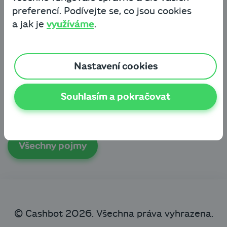
preferencí. Podívejte se, co jsou cookies
Diskontování je postup, při kterém se
a jak je
využíváme
.
přepočítává hodnota budoucích příjmů
na současnou hodnotu s pomocí diskontní
sazby. Diskontování tedy aplikuje obecně
Nastavení cookies
platnou teorii časové hodnoty peněz, př. 100
korun dnes má větší hodnotu než 100 korun za
Souhlasím a pokračovat
rok.
Všechny pojmy
© Cashbot 2026. Všechna práva vyhrazena.