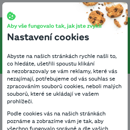
Přeskočit na obsah
Aby vše fungovalo tak, jak jste zvyklí
Přenesená daňová
Nastavení cookies
povinnost
Abyste na našich stránkách rychle našli to,
co hledáte, ušetřili spoustu klikání
a nezobrazovaly se vám reklamy, které vás
nezajímají, potřebujeme od vás souhlas se
Cashbot
Slovník
Přenesená daňová povinnost
zpracováním souborů cookies, neboli malých
souborů, které se ukládají ve vašem
A
B
C
D
E
F
I
prohlížeči.
Filtrovat podle písmena
Filtrovat podle písmena
Filtrovat podle písmena
Filtrovat podle písmena
Filtrovat podle pí
Filtrovat po
Filtr
Podle cookies vás na našich stránkách
L
M
O
P
R
S
Ú
Filtrovat podle písmena
Filtrovat podle písmena
Filtrovat podle písmena
Filtrovat podle písmena
Filtrovat podle pí
Filtrovat po
Filtr
poznáme a zobrazíme vám je tak, aby
všechno fungovalo správně a dle vašich