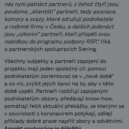
nás nyní patnáct partnerů, z čehož čtyři jsou,
povězme, „klientští“ partneři, tedy asociace,
komory a svazy, které sdružují podnikatele
a rodinné firmy v Česku, a dalších jedenáct
jsou „výkonní“ partneři, kteří přispěli svou
nabídkou do programu podpory RSP
,“ říká
o partnerských spolupracích Siering.
Všechny subjekty a partneři zapojení do
projektu mají jeden společný cíl: pomoci
podnikatelům zorientovat se v „nové době“
a co víc, zvýšit jejich šanci na to, aby v této
době uspěli. Partneři rozšiřují zapojeným
podnikatelům obzory, předávají know-how,
pomáhají řešit aktuální překážky, se kterými se
v souvislosti s koronavirem potýkají, sdílejí
příklady dobré praxe napříč obory a odvětvími.
Aspekt spolupráce je důležitý