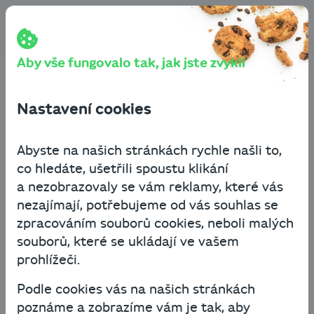
Přeskočit na obsah
Cashbot
Blog
Byznys know-how
Restart podnikání podle Danuše Siering: důležité je spojit
síly a vzájemně se podporovat
Aby vše fungovalo tak, jak jste zvyklí
Restart podnikání podle
Nastavení cookies
Danuše Siering: důležité je
spojit síly a vzájemně se
Abyste na našich stránkách rychle našli to,
co hledáte, ušetřili spoustu klikání
podporovat
a nezobrazovaly se vám reklamy, které vás
nezajímají, potřebujeme od vás souhlas se
Byznys know-how
Financování podnikání
zpracováním souborů cookies, neboli malých
souborů, které se ukládají ve vašem
19. listopadu 2020
2 minuty čtení
prohlížeči.
Podle cookies vás na našich stránkách
S myšlenkou projektu ReSTART podnikání
poznáme a zobrazíme vám je tak, aby
přišla Danuše Siering, vydavatelka magazínu