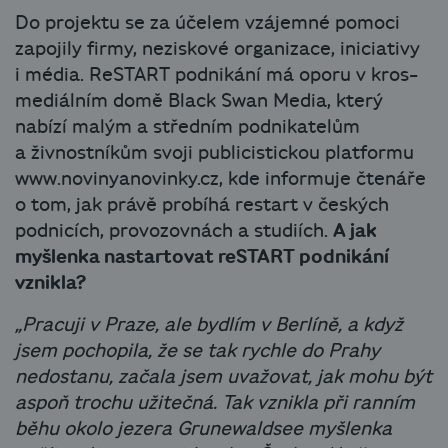
Do projektu se za účelem vzájemné pomoci
zapojily firmy, neziskové organizace, iniciativy
i média. ReSTART podnikání má oporu v kros-
mediálním domě Black Swan Media, který
nabízí malým a středním podnikatelům
a živnostníkům svoji publicistickou platformu
www.novinyanovinky.cz, kde informuje čtenáře
o tom, jak právě probíhá restart v českých
podnicích, provozovnách a studiích.
A jak
myšlenka nastartovat reSTART podnikání
vznikla?
„Pracuji v Praze, ale bydlím v Berlíně, a když
jsem pochopila, že se tak rychle do Prahy
nedostanu, začala jsem uvažovat, jak mohu být
aspoň trochu užitečná. Tak vznikla při ranním
běhu okolo jezera Grunewaldsee myšlenka