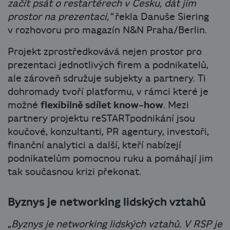
začít psát o restartérech v Česku, dát jim
prostor na prezentaci,“
řekla Danuše Siering
v rozhovoru pro magazín N&N Praha/Berlin.
Projekt zprostředkovává nejen prostor pro
prezentaci jednotlivých firem a podnikatelů,
ale zároveň sdružuje subjekty a partnery. Ti
dohromady tvoří platformu, v rámci které je
možné
flexibilně sdílet know-how
. Mezi
partnery projektu reSTARTpodnikání jsou
koučové, konzultanti, PR agentury, investoři,
finanční analytici a další, kteří nabízejí
podnikatelům pomocnou ruku a pomáhají jim
tak současnou krizi překonat.
Byznys je networking lidských vztahů
„
Byznys je networking lidských vztahů. V RSP je