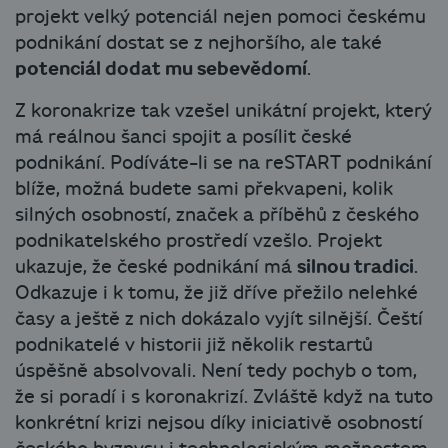
projekt velký potenciál nejen pomoci českému
podnikání dostat se z nejhoršího, ale také
potenciál dodat mu sebevědomí
.
Z koronakrize tak vzešel unikátní projekt, který
má reálnou šanci spojit a posílit české
podnikání. Podíváte-li se na reSTART podnikání
blíže, možná budete sami překvapeni, kolik
silných osobností, značek a příběhů z českého
podnikatelského prostředí vzešlo. Projekt
ukazuje, že české podnikání má
silnou tradici
.
Odkazuje i k tomu, že již dříve přežilo nelehké
časy a ještě z nich dokázalo vyjít silnější. Čeští
podnikatelé v historii již několik restartů
úspěšně absolvovali. Není tedy pochyb o tom,
že si poradí i s koronakrizí. Zvláště když na tuto
konkrétní krizi nejsou díky iniciativě osobností