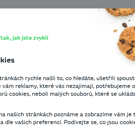
kání
 vyřídíte zcela automaticky a online s penězi do 30 minut nebo
O Cashbo
ak, jak jste zvyklí
 podnikání s Cashb
kies
zcela automaticky a
ránkách rychle našli to, co hledáte, ušetřili spoust
do 30 minut nebo z
 vám reklamy, které vás nezajímají, potřebujeme o
ů cookies, neboli malých souborů, které se uklád
jitel fintechu
 na našich stránkách poznáme a zobrazíme vám je 
 dle vašich preferencí. Podívejte se, co jsou cookie
22. září 2021
6 minut čtení