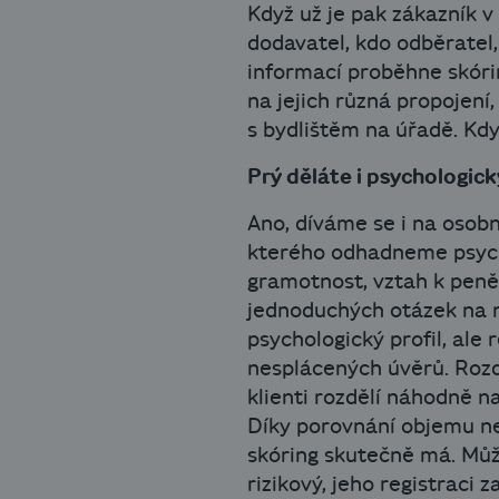
Když už je pak zákazník v 
dodavatel, kdo odběratel,
informací proběhne skóri
na jejich různá propojení,
s bydlištěm na úřadě. Kdy
Prý děláte i psychologick
Ano, díváme se i na osobn
kterého odhadneme psychol
gramotnost, vztah k peněz
jednoduchých otázek na ně
psychologický profil, ale
nesplácených úvěrů. Rozd
klienti rozdělí náhodně n
Díky porovnání objemu ne
skóring skutečně má. Může
rizikový, jeho registraci