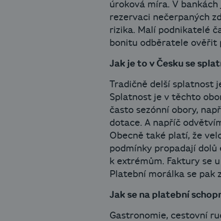
úroková míra. V bankách 
rezervaci nečerpaných zdr
rizika. Malí podnikatelé 
bonitu odběratele ověřit
Jak je to v Česku se spla
Tradičně delší splatnost 
Splatnost je v těchto ob
často sezónní obory, nap
dotace. A napříč odvětvím
Obecně také platí, že vel
podmínky propadají dolů
k extrémům. Faktury se u
Platební morálka se pak 
Jak se na platební schop
Gastronomie, cestovní ru