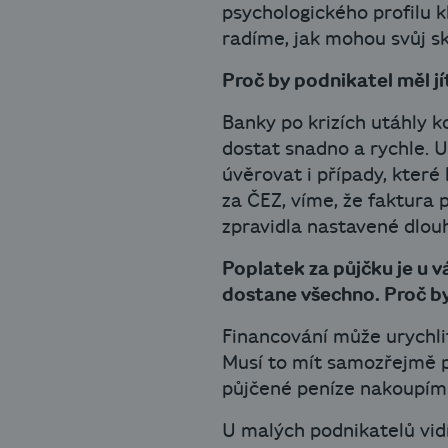
psychologického profilu k
radíme, jak mohou svůj sk
Proč by podnikatel měl jí
Banky po krizích utáhly k
dostat snadno a rychle. U
úvěrovat i případy, které
za ČEZ, víme, že faktura 
zpravidla nastavené dlouh
Poplatek za půjčku je u v
dostane všechno. Proč by 
Financování může urychlit
Musí to mít samozřejmě p
půjčené peníze nakoupím 
U malých podnikatelů vidí