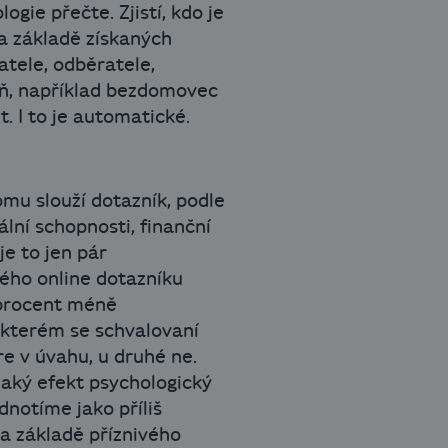
ogie přečte. Zjistí, kdo je
Na základě získaných
tele, odběratele,
 kůň, například bezdomovec
. I to je automatické.
omu slouží dotazník, podle
lní schopnosti, finanční
je to jen pár
kého online dotazníku
6 procent méně
 kterém se schvalovaní
re v úvahu, u druhé ne.
aký efekt psychologický
dnotíme jako příliš
na základě příznivého