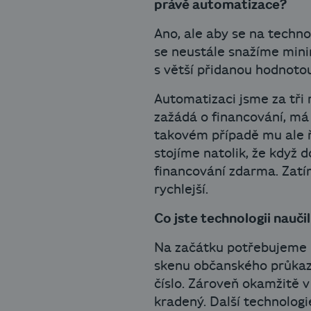
právě automatizace?
Ano, ale aby se na techno
se neustále snažíme min
s větší přidanou hodnoto
Automatizaci jsme za tři 
zažádá o financování, má
takovém případě mu ale ř
stojíme natolik, že když 
financování zdarma. Zatím
rychlejší.
Co jste technologii naučil
Na začátku potřebujeme id
skenu občanského průkazu
číslo. Zároveň okamžitě v
kradený. Další technologie