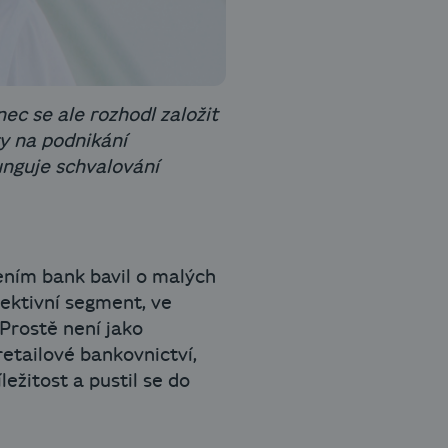
ec se ale rozhodl založit
y na podnikání
unguje schvalování
dením bank bavil o malých
spektivní segment, ve
 Prostě není jako
retailové bankovnictví,
ežitost a pustil se do