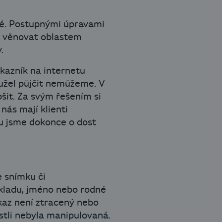
idé. Postupnými úpravami
e věnovat oblastem
.
ákazník na internetu
užel půjčit nemůžeme. V
šit. Za svým řešením si
nás mají klienti
ou jsme dokonce o dost
e snímku či
kladu, jméno nebo rodné
ůkaz není ztracený nebo
estli nebyla manipulovaná.