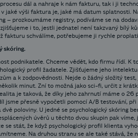
procesu dál a nahraje k nám fakturu, tak i ji technol
 v jaké výši faktura je, jaké má datum splatnosti. 
ng – prozkoumáme registry, podíváme se na dodava
 zjišťujeme i to, jestli jednatel není takzvaný bílý
ž fakturu schválíme, potřebujeme ji rychle proplatit
ý skóring.
ost podnikatele. Chceme vědět, kdo firmu řídí. K t
ogický profil žadatele. Zjišťujeme jeho intelektuá
ům a k zodpovědnosti. Nejde o žádný složitý test, 
kolik minut. Zní to možná jako sci-fi, určit z krát
 realita je taková, že díky jeho zahrnutí máme o 2
íl jsme přesně vypočetli pomocí A/B testování, při
a dvě poloviny. U jedné se psychologický skóring be
splácených úvěrů u těchto dvou skupin pak víme, j
 se stát, že když psychologický profil klienta vyho
 zamítneme. Na druhou stranu se ale také stává, že 