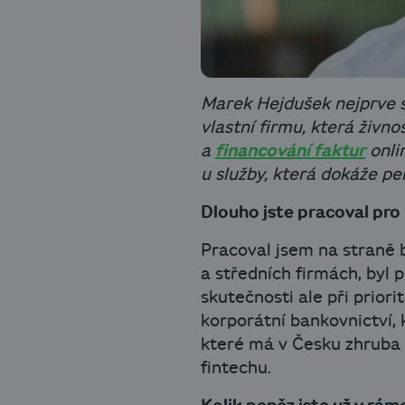
Marek Hejdušek nejprve sb
vlastní firmu, která živ
a
financování faktur
onli
u služby, která dokáže p
Dlouho jste pracoval pro 
Pracoval jsem na straně b
a středních firmách, byl p
skutečnosti ale při prior
korporátní bankovnictví, 
které má v Česku zhruba o
fintechu.