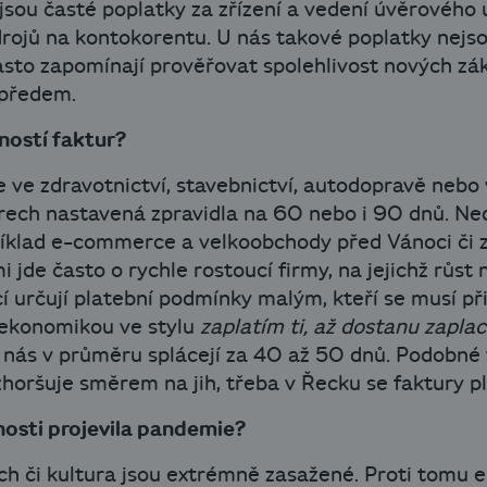
jsou časté poplatky za zřízení a vedení úvěrového 
ojů na kontokorentu. U nás takové poplatky nejsou.
často zapomínají prověřovat spolehlivost nových zá
 předem.
tností faktur?
je ve zdravotnictví, stavebnictví, autodopravě nebo
orech nastavená zpravidla na 60 nebo i 90 dnů. Ne
říklad e-commerce a velkoobchody před Vánoci či 
i jde často o rychle rostoucí firmy, na jejichž růst
cí určují platební podmínky malým, kteří se musí př
 ekonomikou ve stylu
zaplatím ti, až dostanu zapla
 nás v průměru splácejí za 40 až 50 dnů. Podobné 
zhoršuje směrem na jih, třeba v Řecku se faktury p
nosti projevila pandemie?
ch či kultura jsou extrémně zasažené. Proti tom