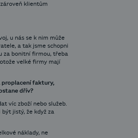
e zároveň klientům
voj, u nás se k nim může
atele, a tak jsme schopni
 za bonitní firmou, třeba
rotože velké firmy mají
 proplacení faktury,
dostane dřív?
at víc zboží nebo služeb.
ýt jistý, že když za
elkové náklady, ne