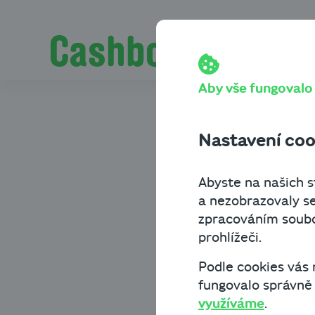
Přeskočit na obsah
Cashbot
Blog
Financování podni
„Úvěr na podnikání s Cashbotem
fintechu
Pro podnikatele.
Aby vše fungovalo t
„Úvěr na
Nastavení coo
vyřídíte 
Abyste na našich st
s penězi 
a nezobrazovaly se
zpracováním soubor
prohlížeči.
slibuje ma
Podle cookies vás
fungovalo správně a
Financování podnikání
využíváme
.