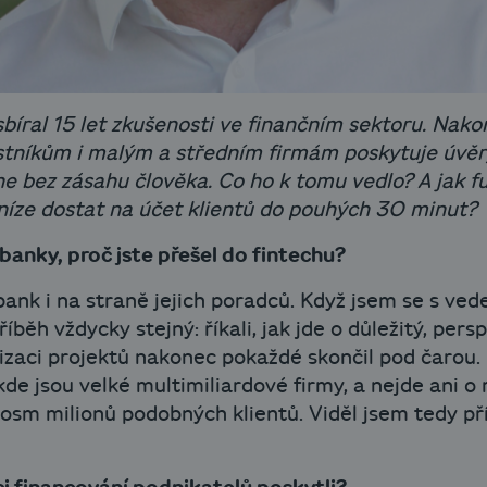
íral 15 let zkušenosti ve finančním sektoru. Nakon
nostníkům i malým a středním firmám poskytuje úvěr
ne bez zásahu člověka. Co ho k tomu vedlo? A jak f
eníze dostat na účet klientů do pouhých 30 minut?
banky, proč jste přešel do fintechu?
ank i na straně jejich poradců. Když jsem se s ve
říběh vždycky stejný: říkali, jak jde o důležitý, per
itizaci projektů nakonec pokaždé skončil pod čarou.
kde jsou velké multimiliardové firmy, a nejde ani o 
sm milionů podobných klientů. Viděl jsem tedy příl