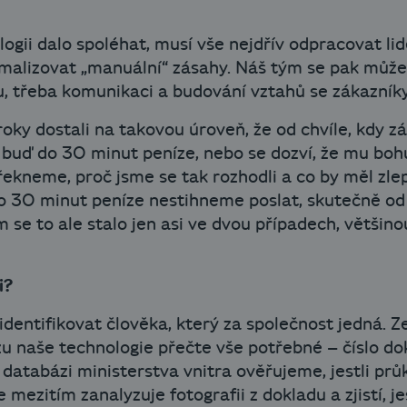
logii dalo spoléhat, musí vše nejdřív odpracovat l
imalizovat „manuální“ zásahy. Náš tým se pak můž
u, třeba komunikaci a budování vztahů se zákazníky
roky dostali na takovou úroveň, že od chvíle, kdy z
 buď do 30 minut peníze, nebo se dozví, že mu boh
ekneme, proč jsme se tak rozhodli a co by měl zlep
do 30 minut peníze nestihneme poslat, skutečně od 
 se to ale stalo jen asi ve dvou případech, většin
i?
entifikovat člověka, který za společnost jedná. Z
 naše technologie přečte vše potřebné – číslo do
 databázi ministerstva vnitra ověřujeme, jestli pr
 mezitím zanalyzuje fotografii z dokladu a zjistí, j