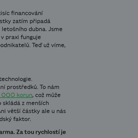
isíc financování
ástky zatím připadá
d letošního dubna. Jsme
 v praxi funguje
odnikatelů. Teď už víme,
technologie.
ání prostředků. To nám
3 000 korun
, což může
o skládá z menších
i větší částky ale u nás
dský faktor.
arma. Za tou rychlostí je