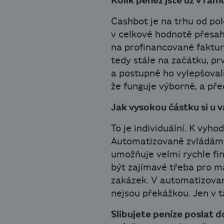
Kolik peněz jste už v rám
Cashbot je na trhu od pol
v celkové hodnotě přesahu
na profinancované faktur
tedy stále na začátku, prv
a postupně ho vylepšoval
že funguje výborně, a pře
Jak vysokou částku si u 
To je individuální. K vy
Automatizovaně zvládáme r
umožňuje velmi rychle fi
být zajímavé třeba pro m
zakázek. V automatizovan
nejsou překážkou. Jen v 
Slibujete peníze poslat d