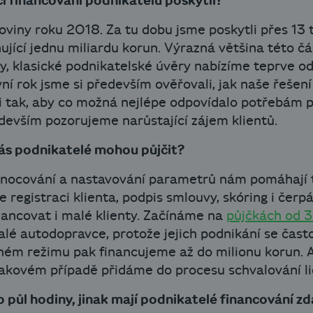
ci financování podnikatelů poskytli?
oviny roku 2018. Za tu dobu jsme poskytli přes 13 t
jící jednu miliardu korun. Výrazná většina této č
y, klasické podnikatelské úvěry nabízíme teprve o
ní rok jsme si především ověřovali, jak naše řešení
i tak, aby co možná nejlépe odpovídalo potřebám p
devším pozorujeme narůstající zájem klientů.
vás podnikatelé mohou půjčit?
hodnocování a nastavování parametrů nám pomáhají 
egistraci klienta, podpis smlouvy, skóring i čerp
nancovat i malé klienty. Začínáme na
půjčkách od 
alé autodopravce, protože jejich podnikání se čast
ém režimu pak financujeme až do milionu korun. An
takovém případě přidáme do procesu schvalování li
o půl hodiny, jinak mají podnikatelé financování zd