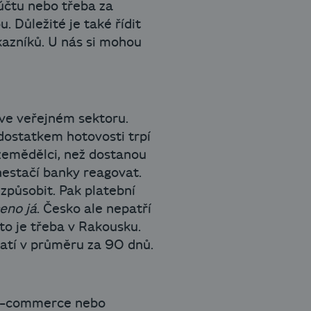
účtu nebo třeba za
 Důležité je také řídit
kazníků. U nás si mohou
 ve veřejném sektoru.
dostatkem hotovosti trpí
zemědělci, než dostanou
 nestačí banky reagovat.
izpůsobit. Pak platební
ceno já
. Česko ale nepatří
to je třeba v Rakousku.
latí v průměru za 90 dnů.
u e-commerce nebo