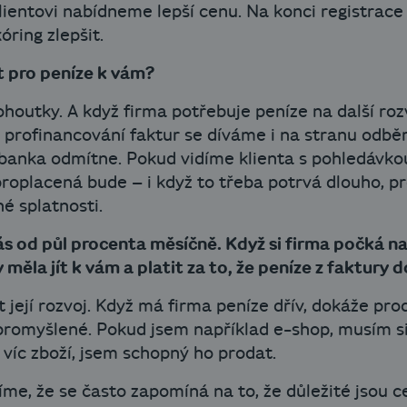
lientovi nabídneme lepší cenu. Na konci registrac
óring zlepšit.
t pro peníze k vám?
ohoutky. A když firma potřebuje peníze na další roz
 profinancování faktur se díváme i na stranu odběr
 banka odmítne. Pokud vidíme klienta s pohledávkou
proplacená bude – i když to třeba potrvá dlouho, p
é splatnosti.
ás od půl procenta měsíčně. Když si firma počká na
měla jít k vám a platit za to, že peníze z faktury 
 její rozvoj. Když má firma peníze dřív, dokáže prod
romyšlené. Pokud jsem například e-shop, musím si b
víc zboží, jsem schopný ho prodat.
me, že se často zapomíná na to, že důležité jsou c