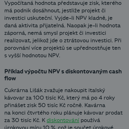
Vypočítaná hodnota představuje zisk, kterého
má podnik dosáhnout, jestliže projekt či
investici uskuteční. Vyjde-li NPV kladně, je
daná aktivita přijatelná. Naopak je-li hodnota
záporná, nemá smysl projekt či investici
realizovat, jelikož jde o ztrátovou investici. Při
porovnání více projektů se upřednostňuje ten
s vyšší hodnotou NPV.
Příklad výpočtu NPV s diskontovaným cash
flow
Cukrárna Lišák zvažuje nakoupit italský
kávovar za 100 tisíc Kč, který má po 4 roky
přinášet zisk 50 tisíc Kč ročně. Kavárna
na konci čtvrtého roku plánuje kávovar prodat
za 30 tisíc Kč. K
diskontování
používá
úrokovou míru 10 %, což je součet úrokové