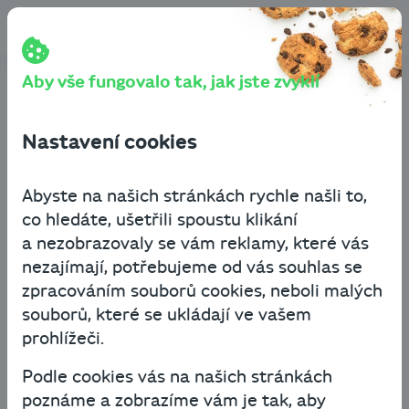
Přeskočit na obsah
Cashbot
Blog
Financování podnikání
Hodnocení investic pomocí čisté současné hodnoty (Net
Present Value)
Aby vše fungovalo tak, jak jste zvyklí
Hodnocení investic
Nastavení cookies
pomocí čisté současné
hodnoty (Net Present
Abyste na našich stránkách rychle našli to,
co hledáte, ušetřili spoustu klikání
Value)
a nezobrazovaly se vám reklamy, které vás
nezajímají, potřebujeme od vás souhlas se
Financování podnikání
zpracováním souborů cookies, neboli malých
souborů, které se ukládají ve vašem
24. února 2022
3 minuty čtení
prohlížeči.
Podle cookies vás na našich stránkách
Víte, že peníze, které máte nyní po ruce, jsou
poznáme a zobrazíme vám je tak, aby
cennější než peníze, které získáte později? Je