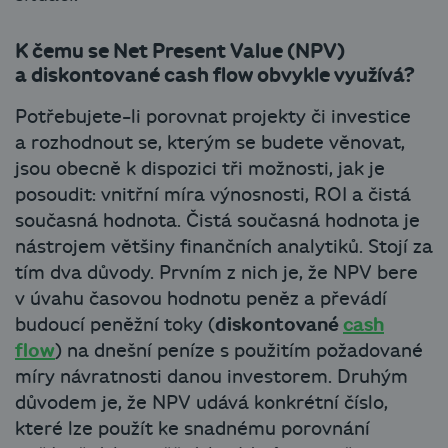
K čemu se Net Present Value (NPV)
a diskontované cash flow obvykle využívá?
Potřebujete-li porovnat projekty či investice
a rozhodnout se, kterým se budete věnovat,
jsou obecně k dispozici tři možnosti, jak je
posoudit: vnitřní míra výnosnosti, ROI a čistá
současná hodnota. Čistá současná hodnota je
nástrojem většiny finančních analytiků. Stojí za
tím dva důvody. Prvním z nich je, že NPV bere
v úvahu časovou hodnotu peněz a převádí
budoucí peněžní toky (
diskontované
cash
flow
) na dnešní peníze s použitím požadované
míry návratnosti danou investorem. Druhým
důvodem je, že NPV udává konkrétní číslo,
které lze použít ke snadnému porovnání