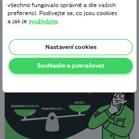
všechno fungovalo správně a dle vašich
podnikatelských aktivit. Máme pro vás
preferencí. Podívejte se, co jsou cookies
přehledné shrnutí základních finančních
a jak je
využíváme
.
produktů, jejich pozitiv i negativ a využití
v konkrétních situacích.
Nastavení cookies
Souhlasím a pokračovat