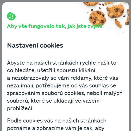
Přeskočit na obsah
Cashbot
Blog
Financování podnikání
Infografika: Srovnání finančních produktů
Aby vše fungovalo tak, jak jste zvyklí
Infografika: Srovnání
finančních produktů
Nastavení cookies
Abyste na našich stránkách rychle našli to,
Financování podnikání
co hledáte, ušetřili spoustu klikání
19. srpna 2021
1 minuta čtení
a nezobrazovaly se vám reklamy, které vás
nezajímají, potřebujeme od vás souhlas se
Finance jsou v podnikání základním stavebním
zpracováním souborů cookies, neboli malých
kamenem, ať už jste na počátku vzniku
souborů, které se ukládají ve vašem
a budování vlastní firmy, potřebujete
prohlížeči.
stabilizovat
cash flow
, nebo investovat do
Podle cookies vás na našich stránkách
rozvoje. Existuje několik alternativ financování,
poznáme a zobrazíme vám je tak, aby
které vám mohou být nápomocné v realizaci