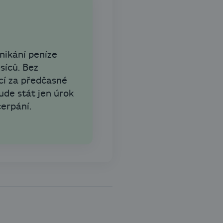
nikání peníze
síců. Bez
cí za předčasné
ude stát jen úrok
erpání.