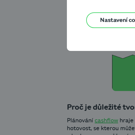
Nastavení c
Proč je důležité tvo
Plánování
cashflow
hraje 
hotovost, se kterou může