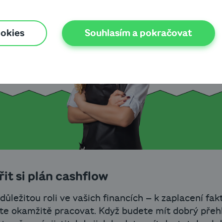
ookies
Souhlasím a pokračovat
řit si plán cashflow
důležitou roli ve vašich financích – k zaplacení fak
te okamžitě pracovat. Když budete mít dobrý přeh