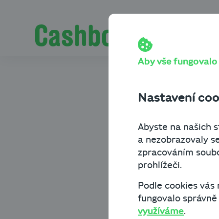
Přeskočit na obsah
Cashbot
Blog
Financování podni
Pro podnikatele.
Výkaz cash
Aby vše fungovalo t
předvída
Nastavení coo
Abyste na našich st
Financování podnikání
a nezobrazovaly se
zpracováním soubor
Jet na doraz, nebo raděj
prohlížeči.
klidu i k vaší ekonomické
Podle cookies vás
a proč je důležitá?
fungovalo správně a
využíváme
.