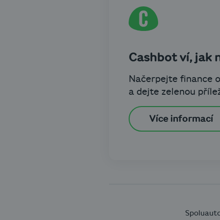
Cashbot ví, jak 
Načerpejte finance 
a dejte zelenou příle
Více informací
Spoluauto