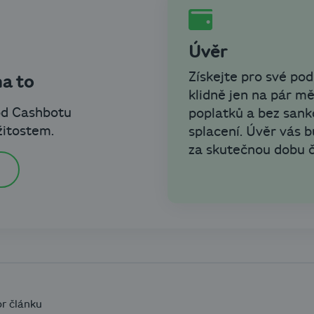
Úvěr
Získejte pro své pod
na to
klidně jen na pár mě
od Cashbotu
poplatků a bez sank
žitostem.
splacení. Úvěr vás b
za skutečnou dobu č
r článku