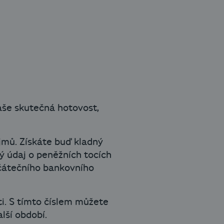
aše skutečná hotovost,
jmů. Získáte buď kladný
ý údaj o peněžních tocích
očátečního bankovního
i. S tímto číslem můžete
lší období.