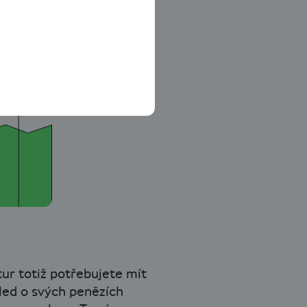
tur totiž potřebujete mít
led o svých penězích