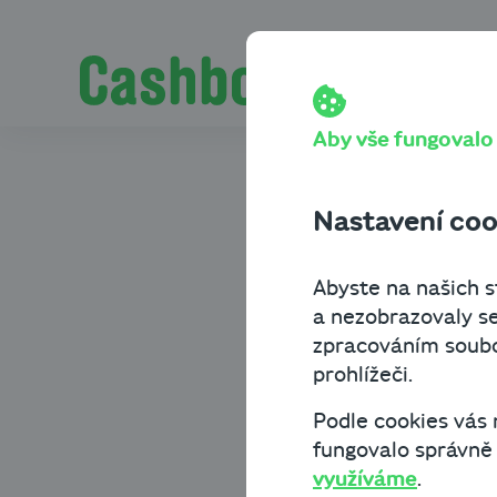
Přeskočit na obsah
Cashbot
Blog
Byznys know-how
Pro podnikatele.
Práce z d
Aby vše fungovalo t
z něhož 
Nastavení coo
i zaměstn
Abyste na našich st
a nezobrazovaly se
zpracováním soubor
Byznys know-how
21
prohlížeči.
Podle cookies vás
Práce z domova je dnes 
fungovalo správně a
přesouvá od pracovního 
využíváme
.