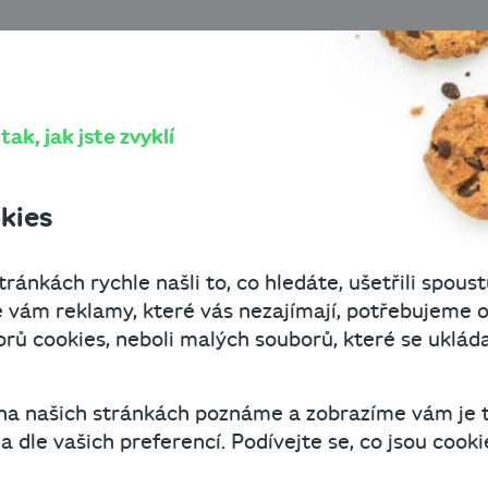
Práce z domova – aktuální trend, z něhož může profitovat
O Cashbo
omova – aktuální t
ak, jak jste zvyklí
může profitovat za
kies
avatel
ránkách rychle našli to, co hledáte, ušetřili spoust
 vám reklamy, které vás nezajímají, potřebujeme o
ů cookies, neboli malých souborů, které se uklád
. ledna 2021
3 minuty čtení
 na našich stránkách poznáme a zobrazíme vám je 
už celosvětovým fenoménem. I v České republice
 dle vašich preferencí. Podívejte se, co jsou cookie
stolu v kanceláři ke stolu, který mají doma. Mo