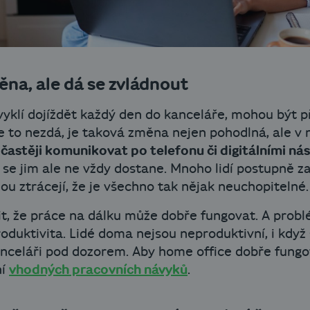
ěna, ale dá se zvládnout
zvyklí dojíždět každý den do kanceláře, mohou být
e to nezdá, je taková změna nejen pohodlná, ale v 
o
častěji komunikovat po telefonu či digitálními nás
se jim ale ne vždy dostane. Mnoho lidí postupně za
ou ztrácejí, že je všechno tak nějak neuchopitelné.
it, že práce na dálku může dobře fungovat. A pro
duktivita. Lidé doma nejsou neproduktivní, i když 
kanceláři pod dozorem. Aby home office dobře fungo
ní
vhodných pracovních návyků
.