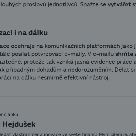
dlouhých proslovů jednotlivců. Snažte se
vytvářet s
aci i na dálku
kace odehraje na komunikačních platformách jako 
stále posílat potvrzovací e-maily. V e-mailu
shrňte 
 užitečné, protože tak vzniká jasná evidence práce a
ak případným dohadům a nedorozuměním. Dělat si 
práci na dálku nesmírně efektivní nástroj.
r článku
 Hejdušek
ledat vlastní směr a inovace ve světě financí. Mým cílem je, a