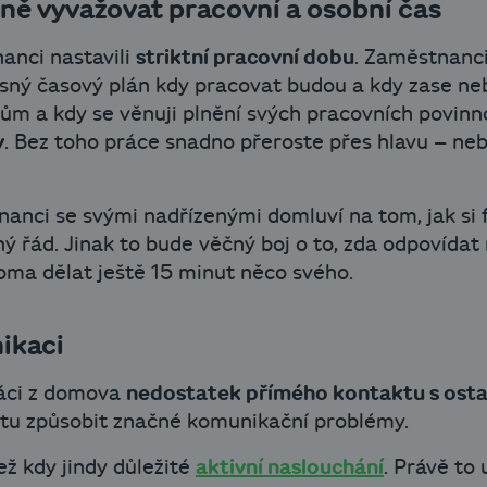
vně vyvažovat pracovní a osobní čas
anci nastavili
striktní pracovní dobu
. Zaměstnanci
esný časový plán kdy pracovat budou a kdy zase neb
gům a kdy se věnuji plnění svých pracovních povinnos
y
. Bez toho práce snadno přeroste přes hlavu – ne
tnanci se svými nadřízenými domluví na tom, jak si
sný řád. Jinak to bude věčný boj o to, zda odpovída
oma dělat ještě 15 minut něco svého.
ikaci
ráci z domova
nedostatek přímého kontaktu s osta
tu způsobit značné komunikační problémy.
než kdy jindy důležité
aktivní naslouchání
. Právě to