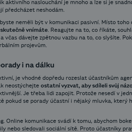
ik aktivního naslouchání je mnoho a lze si je snadno
ují předcházet neshodám.
r byste neměli být v komunikaci pasivní. Místo toho
 skutečně vnímáte
. Reagujte na to, co říkáte, souh
 a včas dávejte zpětnou vazbu na to, co slyšíte. Po
erbálním projevům.
orady i na dálku
ktivní, je vhodné dopředu rozeslat účastníkům agen
ak neostýchejte
ostatní vyzvat, aby sdíleli svůj náz
tivnější. Je třeba lidi zapojit. Protože nesedí v je
ště pokud se porady účastní i nějaký mluvka, který 
ng. Online komunikace svádí k tomu, abychom bokem 
aily nebo sledovali sociální sítě. Proto účastníky pr