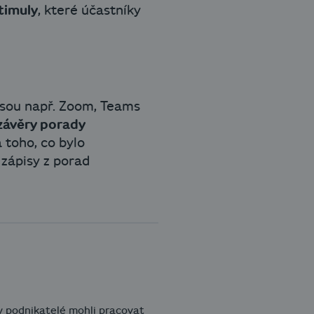
timuly
, které účastníky
jsou např. Zoom, Teams
závěry porady
 toho, co bylo
zápisy z porad
by podnikatelé mohli pracovat