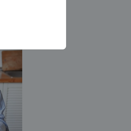
s však jde v mnoha
e donedávna nahlíželo
by spolupráce na dálku