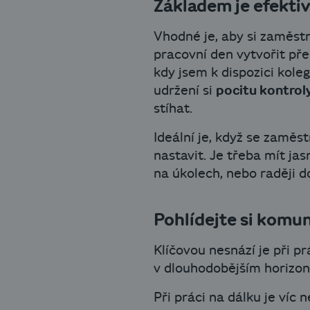
Základem je efekti
Vhodné je, aby si zaměstn
pracovní den vytvořit př
kdy jsem k dispozici kole
udržení si
pocitu kontrol
stíhat.
Ideální je, když se zaměs
nastavit. Je třeba mít ja
na úkolech, nebo raději d
Pohlídejte si komun
Klíčovou nesnází je při p
v dlouhodobějším horizon
Při práci na dálku je víc 