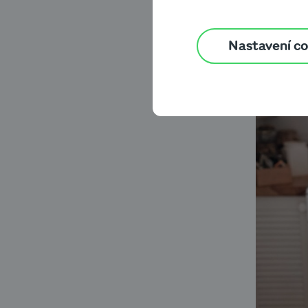
home office či remote 
firmách o standard.
Pro
tak trochu skrz prsty? 
Nastavení c
fungovala?