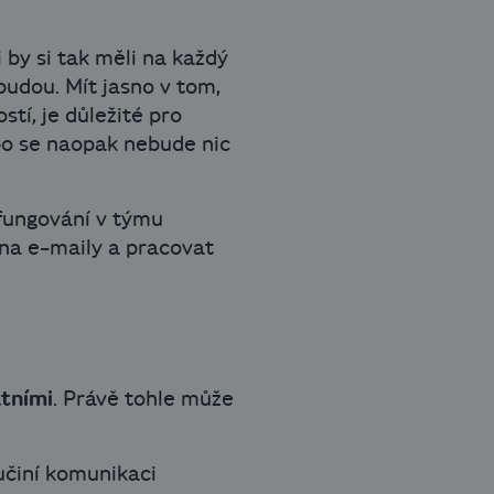
 by si tak měli na každý
udou. Mít jasno v tom,
tí, je důležité pro
bo se naopak nebude nic
 fungování v týmu
t na e-maily a pracovat
tními
. Právě tohle může
 učiní komunikaci