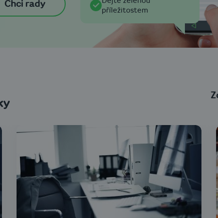
Dejte zelenou
Chci rady
příležitostem
Z
ky