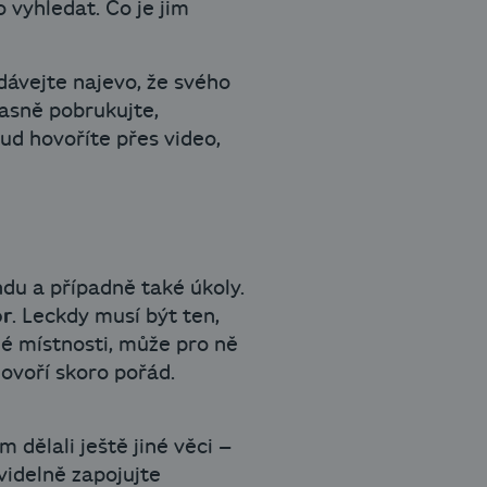
 vyhledat. Co je jim
 dávejte najevo, že svého
lasně pobrukujte,
kud hovoříte přes video,
du a případně také úkoly.
or
. Leckdy musí být ten,
dné místnosti, může pro ně
hovoří skoro pořád.
dělali ještě jiné věci –
avidelně zapojujte