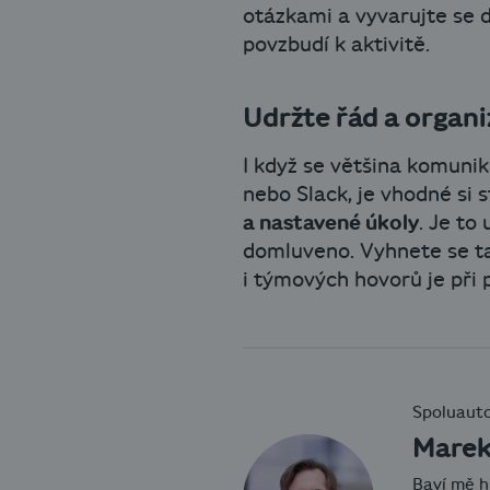
otázkami a vyvarujte se 
povzbudí k aktivitě.
Udržte řád a organiz
I když se většina komuni
nebo Slack, je vhodné si 
a nastavené úkoly
. Je to
domluveno. Vyhnete se t
i týmových hovorů je při 
Spoluauto
Marek
Baví mě h