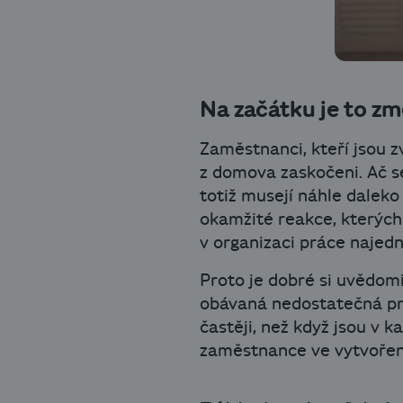
Na začátku je to zm
Zaměstnanci, kteří jsou 
z domova zaskočeni. Ač s
totiž musejí náhle dalek
okamžité reakce, kterých 
v organizaci práce najedn
Proto je dobré si uvědom
obávaná nedostatečná pro
častěji, než když jsou v 
zaměstnance ve vytvoře