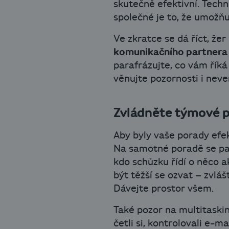
skutečně efektivní. Techn
společné je to, že umožň
Ve zkratce se dá říct, že
komunikačního partnera
parafrázujte, co vám říká
věnujte pozornosti i nev
Zvládněte týmové p
Aby byly vaše porady efe
Na samotné poradě se p
kdo schůzku řídí o něco ak
být těžší se ozvat – zvlá
Dávejte prostor všem.
Také pozor na multitaski
četli si, kontrolovali e-m