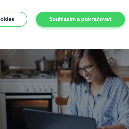
working ještě nedávno patřila k benefitům, dne
č se vlastně v českém prostředí na home offic
Skutečně hrozí pokles efektivity? A co dělat, a
ookies
Souhlasím a pokračovat