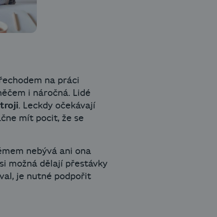
 přechodem na práci
něčem i náročná. Lidé
troji
. Leckdy očekávají
čne mít pocit, že se
blémem nebývá ani ona
si možná dělají přestávky
val, je nutné podpořit