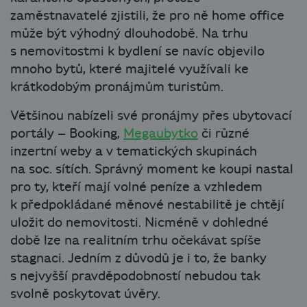
zaměstnavatelé zjistili, že pro ně home office
může být výhodný dlouhodobě. Na trhu
s nemovitostmi k bydlení se navíc objevilo
mnoho bytů, které majitelé využívali ke
krátkodobým pronájmům turistům.
Většinou nabízeli své pronájmy přes ubytovací
portály – Booking,
Megaubytko
či různé
inzertní weby a v tematických skupinách
na soc. sítích. Správný moment ke koupi nastal
pro ty, kteří mají volné peníze a vzhledem
k předpokládané měnové nestabilitě je chtějí
uložit do nemovitosti. Nicméně v dohledné
době lze na realitním trhu očekávat spíše
stagnaci. Jedním z důvodů je i to, že banky
s nejvyšší pravděpodobností nebudou tak
svolně poskytovat úvěry.