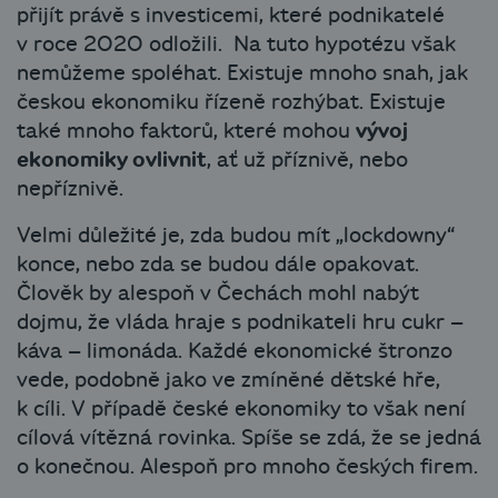
přijít právě s investicemi, které podnikatelé
v roce 2020 odložili. Na tuto hypotézu však
nemůžeme spoléhat. Existuje mnoho snah, jak
českou ekonomiku řízeně rozhýbat. Existuje
také mnoho faktorů, které mohou
vývoj
ekonomiky ovlivnit
, ať už příznivě, nebo
nepříznivě.
Velmi důležité je, zda budou mít „lockdowny“
konce, nebo zda se budou dále opakovat.
Člověk by alespoň v Čechách mohl nabýt
dojmu, že vláda hraje s podnikateli hru cukr –
káva – limonáda. Každé ekonomické štronzo
vede, podobně jako ve zmíněné dětské hře,
k cíli. V případě české ekonomiky to však není
cílová vítězná rovinka. Spíše se zdá, že se jedná
o konečnou. Alespoň pro mnoho českých firem.