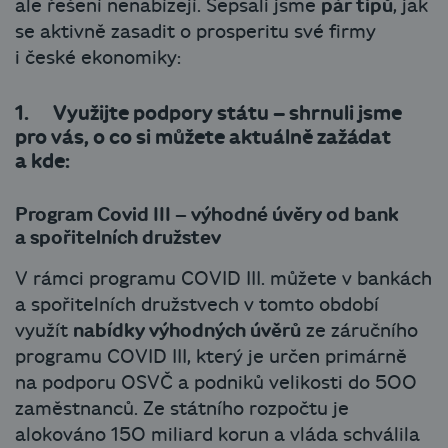
ale řešení nenabízejí. Sepsali jsme
pár tipů
, jak
se aktivně zasadit o prosperitu své firmy
i české ekonomiky:
1. Využijte podpory státu – shrnuli jsme
pro vás, o co si můžete aktuálně zažádat
a kde:
Program Covid III – výhodné úvěry od bank
a spořitelních družstev
V rámci programu COVID III. můžete v bankách
a spořitelních družstvech v tomto období
využít
nabídky výhodných úvěrů
ze záručního
programu COVID III, který je určen primárně
na podporu OSVČ a podniků velikosti do 500
zaměstnanců. Ze státního rozpočtu je
alokováno 150 miliard korun a vláda schválila