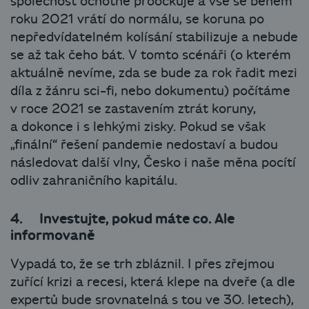
společnost ochotně proočkuje a vše se během
roku 2021 vrátí do normálu, se koruna po
nepředvídatelném kolísání stabilizuje a nebude
se až tak čeho bát. V tomto scénáři (o kterém
aktuálně nevíme, zda se bude za rok řadit mezi
díla z žánru sci-fi, nebo dokumentu) počítáme
v roce 2021 se zastavením ztrát koruny,
a dokonce i s lehkými zisky. Pokud se však
„finální“ řešení pandemie nedostaví a budou
následovat další vlny, Česko i naše měna pocítí
odliv zahraničního kapitálu.
4. Investujte, pokud máte co. Ale
informovaně
Vypadá to, že se trh zbláznil. I přes zřejmou
zuřící krizi a recesi, která klepe na dveře (a dle
expertů bude srovnatelná s tou ve 30. letech),