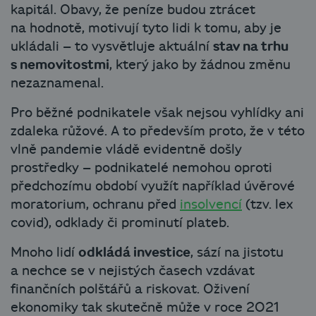
kapitál. Obavy, že peníze budou ztrácet
na hodnotě, motivují tyto lidi k tomu, aby je
ukládali – to vysvětluje aktuální
stav na trhu
s nemovitostmi
, který jako by žádnou změnu
nezaznamenal.
Pro běžné podnikatele však nejsou vyhlídky ani
zdaleka růžové. A to především proto, že v této
vlně pandemie vládě evidentně došly
prostředky – podnikatelé nemohou oproti
předchozímu období využít například úvěrové
moratorium, ochranu před
insolvencí
(tzv. lex
covid), odklady či prominutí plateb.
Mnoho lidí
odkládá investice
, sází na jistotu
a nechce se v nejistých časech vzdávat
finančních polštářů a riskovat. Oživení
ekonomiky tak skutečně může v roce 2021