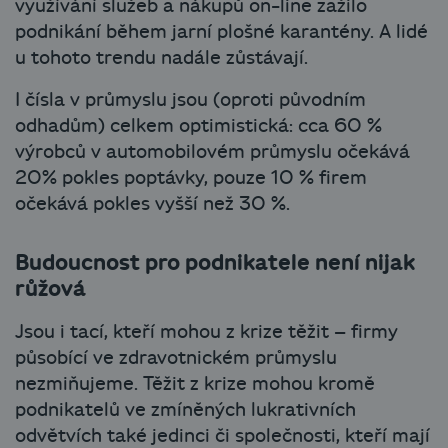
využívání služeb a nákupů on-line zažilo
podnikání během jarní plošné karantény. A lidé
u tohoto trendu nadále zůstávají.
I čísla v průmyslu jsou (oproti původním
odhadům) celkem optimistická: cca 60 %
výrobců v automobilovém průmyslu očekává
20% pokles poptávky, pouze 10 % firem
očekává pokles vyšší než 30 %.
Budoucnost pro podnikatele není nijak
růžová
Jsou i tací, kteří mohou z krize těžit – firmy
působící ve zdravotnickém průmyslu
nezmiňujeme. Těžit z krize mohou kromě
podnikatelů ve zmíněných lukrativních
odvětvích také jedinci či společnosti, kteří mají