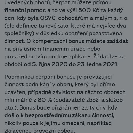
uvedených oborů, čerpat můžete přímou
finanční pomoc
a to ve výši 500 Kč za každý
den, kdy byla OSVČ, dohodářům a malým s. r. o.
(dle definice takové s.r.o, které má nejvíce dva
společníky) v důsledku opatření pozastavena
činnost. O kompenzační bonus můžete zažádat
na příslušném finančním úřadě nebo
prostřednictvím on-line aplikace. Žádat lze za
období
od 5. října 2020 do 23. ledna 2021
.
Podmínkou čerpání bonusu je převažující
činnost podnikání v oboru, který byl přímo
uzavřen, případně závislost na těchto oborech
minimálně z 80 % (dodavatelé zboží a služeb
atp.). Bonus bude přiznán jen za ty dny, kdy
došlo k bezprostřednímu zákazu činnosti,
nikoliv pouze k jejímu omezení, například
zkrácenou provozní dobou.