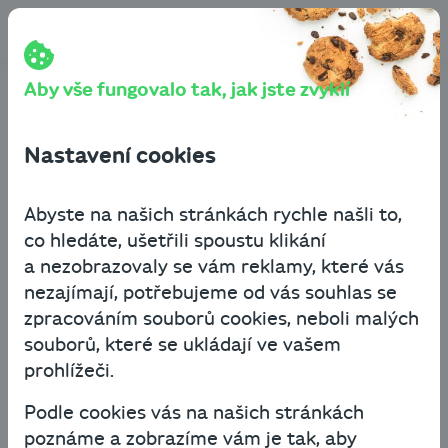
Přeskočit na obsah
Cashbot
Blog
Byznys know-how
Jaké jsou vyhlídky české ekonomiky pro rok 2021?
Přinášíme názorový sumář a 4 praktické tipy
Aby vše fungovalo tak, jak jste zvyklí
Jaké jsou vyhlídky české
Nastavení cookies
ekonomiky pro rok 2021?
Přinášíme názorový sumář
Abyste na našich stránkách rychle našli to,
co hledáte, ušetřili spoustu klikání
a 4 praktické tipy
a nezobrazovaly se vám reklamy, které vás
nezajímají, potřebujeme od vás souhlas se
Byznys know-how
zpracováním souborů cookies, neboli malých
souborů, které se ukládají ve vašem
14. ledna 2021
7 minut čtení
prohlížeči.
Podle cookies vás na našich stránkách
To, co platilo loni touto dobou, dnes už
poznáme a zobrazíme vám je tak, aby
neplatí. Nikdo z expertů si netroufá