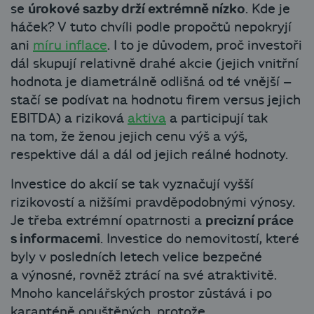
se
úrokové sazby drží extrémně nízko
. Kde je
háček? V tuto chvíli podle propočtů nepokryjí
ani
míru inflace
. I to je důvodem, proč investoři
dál skupují relativně drahé akcie (jejich vnitřní
hodnota je diametrálně odlišná od té vnější –
stačí se podívat na hodnotu firem versus jejich
EBITDA) a riziková
aktiva
a participují tak
na tom, že ženou jejich cenu výš a výš,
respektive dál a dál od jejich reálné hodnoty.
Investice do akcií se tak vyznačují vyšší
rizikovostí a nižšími pravděpodobnými výnosy.
Je třeba extrémní opatrnosti a
precizní práce
s informacemi
. Investice do nemovitostí, které
byly v posledních letech velice bezpečné
a výnosné, rovněž ztrácí na své atraktivitě.
Mnoho kancelářských prostor zůstává i po
karanténě opuštěných, protože