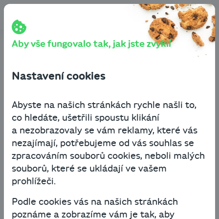
Přeskočit na obsah
Cashbot
Blog
Začínám podnikat
V čem začít podnikat? Vybrat správný předmět podnikání
nemusí být tak složité
Aby vše fungovalo tak, jak jste zvyklí
V čem začít podnikat?
Nastavení cookies
Vybrat správný předmět
podnikání nemusí být tak
Abyste na našich stránkách rychle našli to,
co hledáte, ušetřili spoustu klikání
složité
a nezobrazovaly se vám reklamy, které vás
nezajímají, potřebujeme od vás souhlas se
Začínám podnikat
zpracováním souborů cookies, neboli malých
souborů, které se ukládají ve vašem
27. ledna 2022
4 minuty čtení
prohlížeči.
Podle cookies vás na našich stránkách
Mít vlastní projekt a něco budovat –
poznáme a zobrazíme vám je tak, aby
odjakživa tušíte, že vám podnikatelský elán