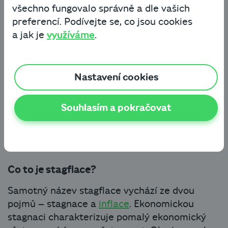
stagflace. Zažijeme ji všichni na vlastní kůži? A
všechno fungovalo správně a dle vašich
máme se jí bát?
preferencí. Podívejte se, co jsou cookies
a jak je
využíváme
.
Nastavení cookies
Souhlasím a pokračovat
Co to je stagflace?
Samotný název stagflace vychází ze dvou
pojmů – stagnace a
inflace
. Ekonomickou
stagnaci charakterizuje pomalý ekonomický