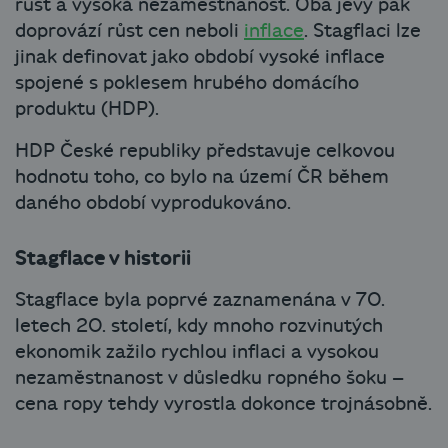
růst a vysoká nezaměstnanost. Oba jevy pak
doprovází růst cen neboli
inflace
. Stagflaci lze
jinak definovat jako období vysoké inflace
spojené s poklesem hrubého domácího
produktu (HDP).
HDP České republiky představuje celkovou
hodnotu toho, co bylo na území ČR během
daného období vyprodukováno.
Stagflace v historii
Stagflace byla poprvé zaznamenána v 70.
letech 20. století, kdy mnoho rozvinutých
ekonomik zažilo rychlou inflaci a vysokou
nezaměstnanost v důsledku ropného šoku –
cena ropy tehdy vyrostla dokonce trojnásobně.