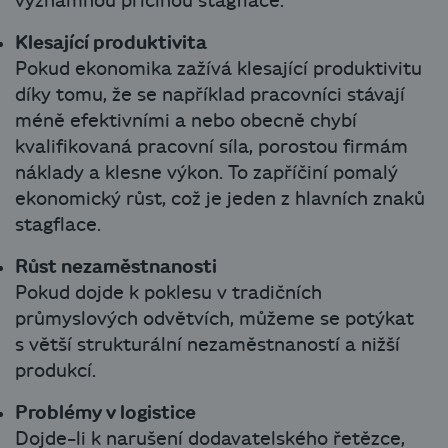
významnou příčinou stagflace.
Klesající produktivita
Pokud ekonomika zažívá klesající produktivitu
díky tomu, že se například pracovníci stávají
méně efektivními a nebo obecně chybí
kvalifikovaná pracovní síla, porostou firmám
náklady a klesne výkon. To zapříčiní pomalý
ekonomický růst, což je jeden z hlavních znaků
stagflace.
Růst nezaměstnanosti
Pokud dojde k poklesu v tradičních
průmyslových odvětvích, můžeme se potýkat
s větší strukturální nezaměstnaností a nižší
produkcí.
Problémy v logistice
Dojde-li k narušení dodavatelského řetězce,