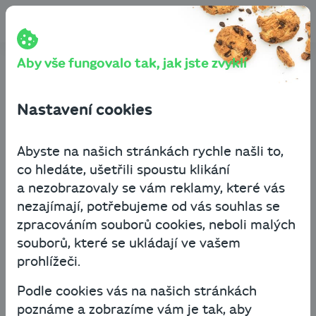
Přeskočit na obsah
Cashbot
Blog
Byznys know-how
Co je stagflace a máme se jí bát?
Aby vše fungovalo tak, jak jste zvyklí
Co je stagflace a máme se
jí bát?
Nastavení cookies
Abyste na našich stránkách rychle našli to,
Byznys know-how
co hledáte, ušetřili spoustu klikání
7. dubna 2022
3 minuty čtení
a nezobrazovaly se vám reklamy, které vás
nezajímají, potřebujeme od vás souhlas se
Neustávající zdražování, energetická krize,
zpracováním souborů cookies, neboli malých
neutěšená geopolitická situace, problémy ve
souborů, které se ukládají ve vašem
výrobě a možné zvyšování nezaměstnanosti
prohlížeči.
bohužel tvoří koktejl okolností, který nás
Podle cookies vás na našich stránkách
přibližuje k jevu, kterému ekonomové říkají
poznáme a zobrazíme vám je tak, aby