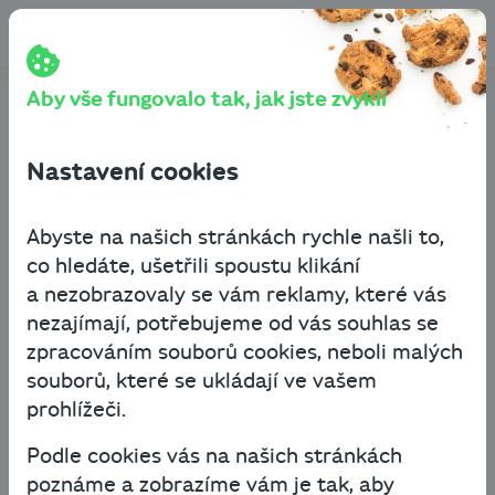
Přeskočit na obsah
Cashbot
Blog
Financování podnikání
Daň z příjmů fyzických osob a termín pro přiznání za rok
2021
Aby vše fungovalo tak, jak jste zvyklí
Daň z příjmů fyzických
Nastavení cookies
osob a termín pro přiznání
za rok 2021
Abyste na našich stránkách rychle našli to,
co hledáte, ušetřili spoustu klikání
a nezobrazovaly se vám reklamy, které vás
Financování podnikání
nezajímají, potřebujeme od vás souhlas se
3. února 2022
2 minuty čtení
zpracováním souborů cookies, neboli malých
souborů, které se ukládají ve vašem
prohlížeči.
Konec roku je nejen časem bujarých oslav
a bilancování, ale i obdobím plánovaných
Podle cookies vás na našich stránkách
inventur a každoročních příprav na zúčtování
poznáme a zobrazíme vám je tak, aby