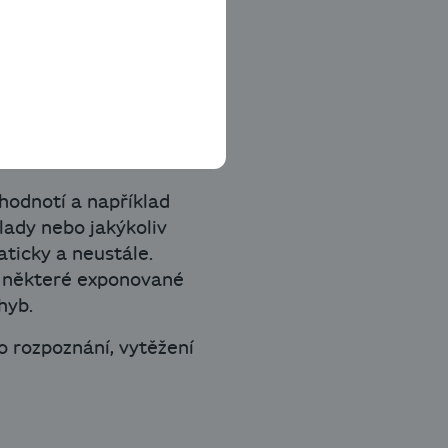
e zbytečně nákladné
ěšného podniku. S tím
 objemu dat je
m zpracováním. Je to první
hodnotí a například
lady nebo jakýkoliv
ticky a neustále.
ní některé exponované
hyb.
o rozpoznání, vytěžení