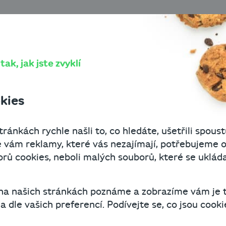
Digitalizace a vytěžování dat z dokumentů
O Cashbo
ace a vytěžování dat
ak, jak jste zvyklí
ntů
kies
ránkách rychle našli to, co hledáte, ušetřili spoust
. prosince 2020
3 minuty čtení
 vám reklamy, které vás nezajímají, potřebujeme o
ů cookies, neboli malých souborů, které se uklád
. Uzávěrky. Mzdy, docházka, faktury. Všude šan
e. A mezi nimi, pokud ji najdete, je schovaná v
 na našich stránkách poznáme a zobrazíme vám je 
epřehlédla a vše zadala bez chyb. Kdybyste mohl
 dle vašich preferencí. Podívejte se, co jsou cookie
žete.