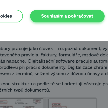
okumentů brzdí procesy, ničí nervy a j
ookies
Souhlasím a pokračovat
emností zatěžuje a významně zpomaluje provoz úsp
kých míst v procesech. Cestou ke zvládnutí velkého
í technologie – optické rozpoznání textu s následný
izaci.
oubory pracuje jako člověk – rozpozná dokument, vy
taveného pravidla. Faktury, formuláře, mzdové dok
vás napadne. Digitalizační software pracuje automa
prodlevu při práci s dokumenty. Digitalizace chrá
resem z termínů, snížení výkonu z důvodu únavy a c
ou strukturu a podle té se i orientují nástroje pr
étních typů dokumentů.