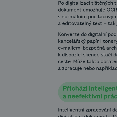
Po digitalizaci tištěných
dokument umožňuje OCR (z
s normálním počítačovým
a editovatelný text – tak
Konverze do digitální pod
kancelářský papír i tone
e-mailem, bezpečná archi
k dispozici skener, stačí
cestě. Může takto obratem
a zpracuje nebo například
Přichází inteligen
a neefektivní prá
Inteligentní zpracování 
digitalizaci dokumentu. O