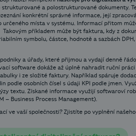
 strukturované a polostrukturované dokumenty. Ted
ozeznání konkrétní správné informace, její zpracov
 určeného místa v systému. Informací přitom může 
 Takovým příkladem může být faktura, kdy z doku
riabilním symbolu, částce, hodnotě a sazbách DPH, 
 podniky a úřady, které přijmou a vydají denně řádo
vací software dokáže až úplně nahradit ruční práci
bulky i ze složité faktury. Například spáruje dodac
 podle osobních čísel s údaji KPI podle jmen. Vyu
lýzy textu. Získané informace využijí softwaroví rob
M – Business Process Management).
zací ve vaší společnosti? Zjistíte po vyplnění našeh