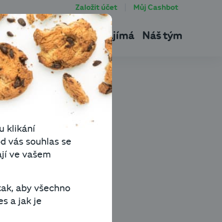
Založit účet
Můj Cashbot
tu
Produkty
Co vás zajímá
Náš tým
u klikání
d vás souhlas se
ají ve vašem
ony, doklady a výkazy.
aše účetní. Unavená
tak, aby všechno
i, pomohli byste jí? Tak
s a jak je