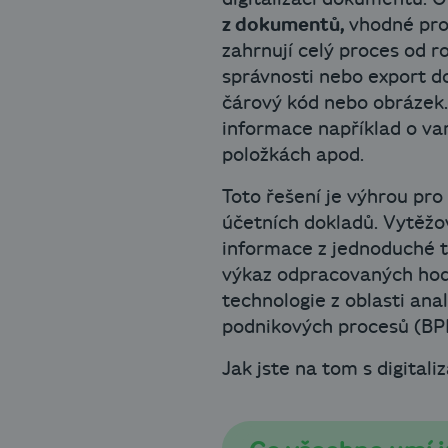
z dokumentů,
vhodné pro
zahrnují celý proces od r
správnosti nebo export do
čárový kód nebo obrázek.
informace například o va
položkách apod.
Toto řešení je výhrou pro
účetních dokladů. Vytěžo
informace z jednoduché ta
výkaz odpracovaných hodin
technologie z oblasti ana
podnikových procesů (BP
Jak jste na tom s digitali