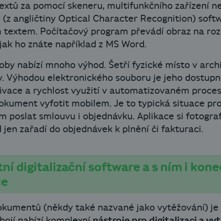
 textů za pomocí skeneru, multifunkčního zařízení n
 angličtiny Optical Character Recognition) softw
 textem. Počítačový program převádí obraz na ro
 jak ho znáte například z MS Word.
oby nabízí mnoho výhod. Šetří fyzické místo v arch
ry. Výhodou elektronického souboru je jeho dostup
vace a rychlost využití v automatizovaném proces
 dokument vyfotit mobilem. Je to typická situace p
 poslat smlouvu i objednávku. Aplikace si fotografi
 jen zařadí do objednávek k plnění či fakturaci.
tní digitalizační software a s ním i ko
ce
dokumentů (někdy také nazvané jako vytěžování) j
bojí nabízí komplexní
nástroje pro digitalizaci a vy