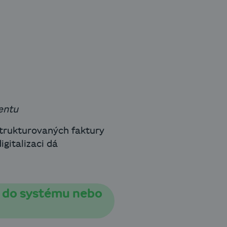
entu
trukturovaných faktury
gitalizaci dá
ů do systému nebo