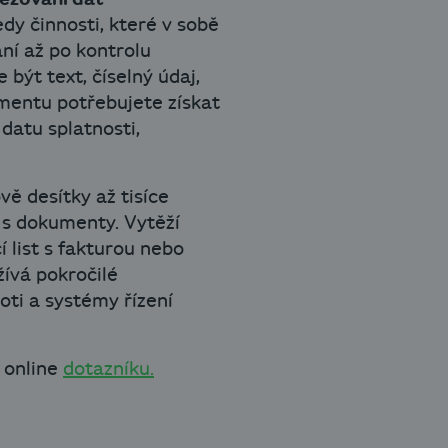
y činnosti, které v sobě
ání až po kontrolu
být text, číselný údaj,
mentu potřebujete získat
datu splatnosti,
vě desítky až tisíce
 s dokumenty. Vytěží
í list s fakturou nebo
žívá pokročilé
oti a systémy řízení
o online
dotazníku
.