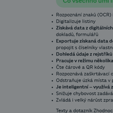
Co všechno umí in
Rozpoznání znaků (OCR) i
Digitalizuje listiny
Získává data z digitální
dokladů, formulářů
Exportuje získaná data 
propojit s číselníky vlastn
Dohledá údaje z rejstřík
Pracuje v režimu několika
Čte čárové a QR kódy
Rozpoznává zaškrtávací 
Odstraňuje úzká místa v
Je inteligentní – využívá
Snižuje chybovost zadává
Zvládá i velký nárůst zpr
Texty a dotazník Zhodnocen