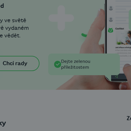
od
y ve světě
ově vydaném
e vědět.
Dejte zelenou
Chci rady
příležitostem
Z
ky