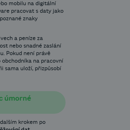
ebo mobilu na digitální
are pracovat s daty jako
zpoznané znaky
ivech a peníze za
nost nebo snadné zaslání
u. Pokud není právě
ro obchodníka na pracovní
i sama uloží, přizpůsobí
nec úmorné
e dalším krokem po
těžování dat