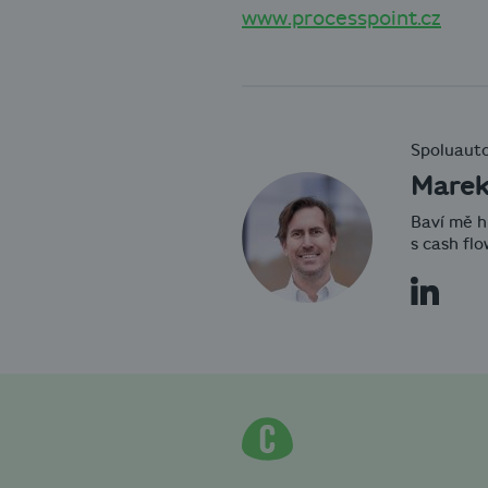
www.processpoint.cz
Spoluauto
Marek
Baví mě h
s cash flo