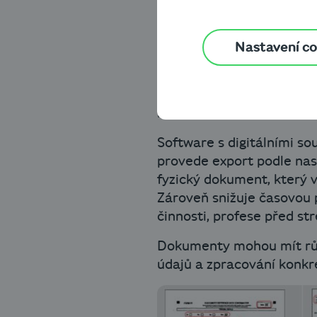
Ruční zpracování d
Nastavení c
Narůstající množství pís
souvisí i častý výskyt úz
digitalizace, inteligentn
krok k podnikové automat
Software s digitálními s
provede export podle nas
fyzický dokument, který 
Zároveň snižuje časovou 
činnosti, profese před st
Dokumenty mohou mít různ
údajů a zpracování konkr