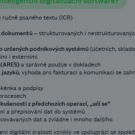
teligentní digitalizační software?
 ručně psaného textu (ICR)
ch dokumentů
– strukturovaných i nestrukturovaných
do určených podnikových systémů
(účetních, sklad
ími i externími
ů (ARES)
a správně použije v dokladech
 jazyků
, výhoda pro fakturaci a komunikaci se zahr
okénka a podpisy
 procesech
 zkušenosti z předchozích operací, „učí se“
ní a přepisování dat do systémů
acovávaných dat a zvládne i mnoho dalšího.
í digitální zralosti vznikly ve spolupráci se společn