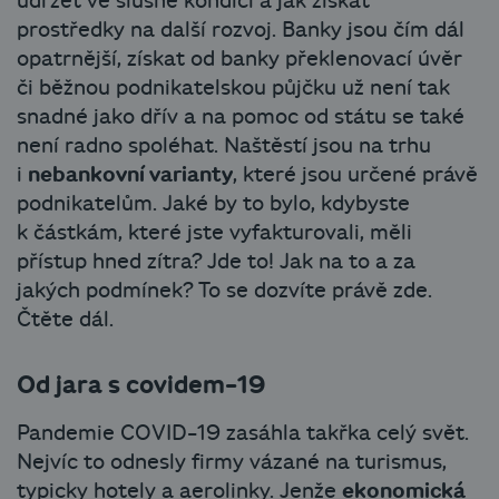
udržet ve slušné kondici a jak získat
prostředky na další rozvoj. Banky jsou čím dál
opatrnější, získat od banky překlenovací úvěr
či běžnou podnikatelskou půjčku už není tak
snadné jako dřív a na pomoc od státu se také
není radno spoléhat. Naštěstí jsou na trhu
i
nebankovní varianty
, které jsou určené právě
podnikatelům. Jaké by to bylo, kdybyste
k částkám, které jste vyfakturovali, měli
přístup hned zítra? Jde to! Jak na to a za
jakých podmínek? To se dozvíte právě zde.
Čtěte dál.
Od jara s covidem-19
Pandemie COVID-19 zasáhla takřka celý svět.
Nejvíc to odnesly firmy vázané na turismus,
typicky hotely a aerolinky. Jenže
ekonomická