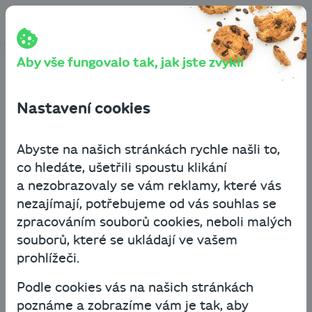
Přeskočit na obsah
Cashbot
Blog
Byznys know-how
Jak zvládnout krizi i bez pomoci banky? Existují i jiné
varianty než překlenovací úvěr
Aby vše fungovalo tak, jak jste zvyklí
Jak zvládnout krizi i bez
Nastavení cookies
pomoci banky? Existují
i jiné varianty než
Abyste na našich stránkách rychle našli to,
co hledáte, ušetřili spoustu klikání
překlenovací úvěr
a nezobrazovaly se vám reklamy, které vás
nezajímají, potřebujeme od vás souhlas se
Byznys know-how
zpracováním souborů cookies, neboli malých
souborů, které se ukládají ve vašem
1. září 2020
4 minuty čtení
prohlížeči.
Podle cookies vás na našich stránkách
Měli jste velké plány na rozjetí podnikání?
poznáme a zobrazíme vám je tak, aby
Chtěli jste uvést na trh nové produkty nebo