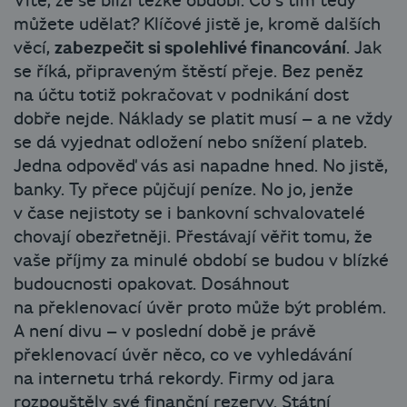
Víte, že se blíží těžké období. Co s tím tedy
můžete udělat? Klíčové jistě je, kromě dalších
věcí,
zabezpečit si spolehlivé financování
. Jak
se říká, připraveným štěstí přeje. Bez peněz
na účtu totiž pokračovat v podnikání dost
dobře nejde. Náklady se platit musí – a ne vždy
se dá vyjednat odložení nebo snížení plateb.
Jedna odpověď vás asi napadne hned. No jistě,
banky. Ty přece půjčují peníze. No jo, jenže
v čase nejistoty se i bankovní schvalovatelé
chovají obezřetněji. Přestávají věřit tomu, že
vaše příjmy za minulé období se budou v blízké
budoucnosti opakovat. Dosáhnout
na překlenovací úvěr proto může být problém.
A není divu – v poslední době je právě
překlenovací úvěr něco, co ve vyhledávání
na internetu trhá rekordy. Firmy od jara
rozpouštěly své finanční rezervy. Státní