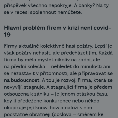
příspěvek všechno nepokryje. A banky? Na ty
se v recesi spolehnout nemůžete.
Hlavní problém firem v krizi není covid-
19
Firmy aktuálně kolektivně hasí požáry. Lepší je
však požáry nehasit, ale předcházet jim. Každá
firma by měla myslet nikoliv na zadní, ale
na přední kolečka – nehledět do minulosti ani
se nezastavit v přítomnosti, ale
připravovat se
na budoucnost
. A tou je rozvoj. Firma, která se
nevyvíjí, stagnuje. A stagnující firma je předem
odsouzena k zániku – je jenom otázkou času,
kdy ji předežene konkurence nebo někdo
okopíruje její know-how a naloží s ním
podstatně obratněji (doslova – směrem ke