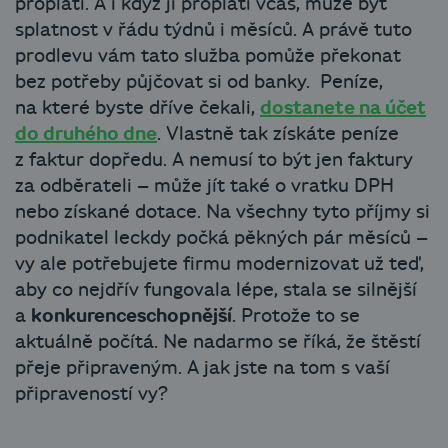
proplatí. A i když ji proplatí včas, může být
splatnost v řádu týdnů i měsíců. A právě tuto
prodlevu vám tato služba pomůže překonat
bez potřeby půjčovat si od banky. Peníze,
na které byste dříve čekali,
dostanete na účet
do druhého dne
. Vlastně tak získáte peníze
z faktur dopředu. A nemusí to být jen faktury
za odběrateli – může jít také o vratku DPH
nebo získané dotace. Na všechny tyto příjmy si
podnikatel leckdy počká pěkných pár měsíců –
vy ale potřebujete firmu modernizovat už teď,
aby co nejdřív fungovala lépe, stala se silnější
a
konkurenceschopnější
. Protože to se
aktuálně počítá. Ne nadarmo se říká, že štěstí
přeje připraveným. A jak jste na tom s vaší
připraveností vy?